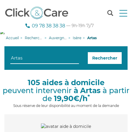
T
o
g
09 78 38 38 38
— 9h-19h 7j/7
g
l
Accueil
Recherche aide à domicile
Auvergne-Rhône-Alpes
Isère
Artas
e
n
a
Rechercher
v
i
g
a
105 aides à domicile
t
peuvent intervenir
à Artas
à partir
i
o
*
de
19,90€/h
n
Sous réserve de leur disponibilité au moment de la demande