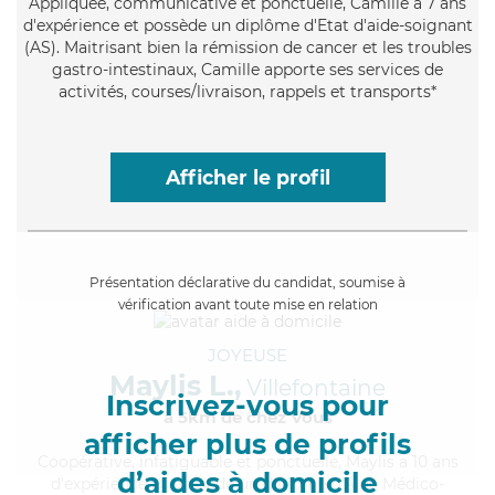
Appliquée
, communicative et ponctuelle, Camille a 7 ans
d'expérience et possède un diplôme d'Etat d'aide-soignant
(AS). Maitrisant bien la rémission de cancer et les troubles
gastro-intestinaux, Camille apporte ses services de
activités, courses/livraison, rappels et transports*
Afficher le profil
Présentation déclarative du candidat, soumise à
vérification avant toute mise en relation
JOYEUSE
Maylis L.,
Villefontaine
Inscrivez-vous pour
à 5km de chez Vous
afficher plus de profils
Coopérative
, infatiguable et ponctuelle, Maylis a 10 ans
d’aides à domicile
d'expérience et possède un diplôme d'Aide Médico-