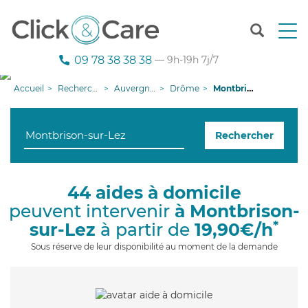
T
o
g
09 78 38 38 38
— 9h-19h 7j/7
g
l
Accueil
Recherche aide à domicile
Auvergne-Rhône-Alpes
Drôme
Montbrison-sur-Lez
e
n
a
Rechercher
v
i
g
a
44 aides à domicile
t
peuvent intervenir
à Montbrison-
i
o
*
sur-Lez
à partir de
19,90€/h
n
Sous réserve de leur disponibilité au moment de la demande