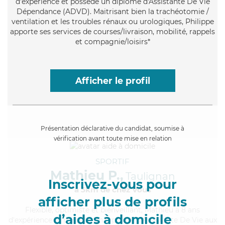
d'expérience et possède un diplôme d'Assistante De Vie
Dépendance (ADVD). Maitrisant bien la trachéotomie /
ventilation et les troubles rénaux ou urologiques, Philippe
apporte ses services de courses/livraison, mobilité, rappels
et compagnie/loisirs*
Afficher le profil
Présentation déclarative du candidat, soumise à
vérification avant toute mise en relation
SPORTIF
Mathieu P.,
Taulignan
Inscrivez-vous pour
à 5km de chez Vous
afficher plus de profils
Flexible
, optimiste et bienveillant, Mathieu a 8 ans
d’aides à domicile
d'expérience et possède un diplôme d'Assistante De Vie aux