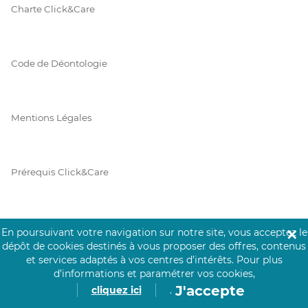
Charte Click&Care
Code de Déontologie
Mentions Légales
Prérequis Click&Care
Protection des Données
En poursuivant votre navigation sur notre site, vous acceptez le
✕
dépôt de cookies destinés à vous proposer des offres, contenus
et services adaptés à vos centres d’intérêts.
Pour plus
d’informations et paramétrer vos cookies,
Vie Privée
J'accepte
cliquez ici
.