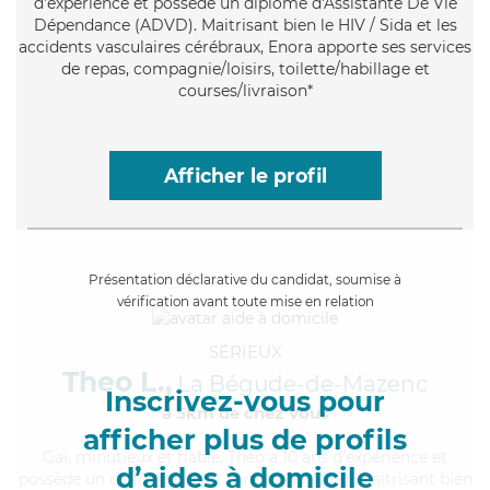
d'expérience et possède un diplôme d'Assistante De Vie
Dépendance (ADVD). Maitrisant bien le HIV / Sida et les
accidents vasculaires cérébraux, Enora apporte ses services
de repas, compagnie/loisirs, toilette/habillage et
courses/livraison*
Afficher le profil
Présentation déclarative du candidat, soumise à
vérification avant toute mise en relation
SÉRIEUX
Theo L.,
La Bégude-de-Mazenc
Inscrivez-vous pour
à 5km de chez Vous
afficher plus de profils
Gai
, minutieux et fiable, Theo a 10 ans d'expérience et
d’aides à domicile
possède un diplôme d'Etat d'infirmier (DEI). Maitrisant bien