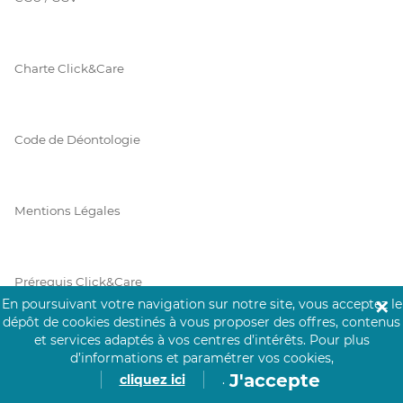
Charte Click&Care
Code de Déontologie
Mentions Légales
Prérequis Click&Care
En poursuivant votre navigation sur notre site, vous acceptez le
✕
dépôt de cookies destinés à vous proposer des offres, contenus
et services adaptés à vos centres d’intérêts.
Pour plus
Protection des Données
d’informations et paramétrer vos cookies,
J'accepte
cliquez ici
.