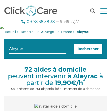
T
o
g
09 78 38 38 38
— 9h-19h 7j/7
g
l
Accueil
Recherche aide à domicile
Auvergne-Rhône-Alpes
Drôme
Aleyrac
e
n
a
Rechercher
v
i
g
a
72 aides à domicile
t
peuvent intervenir
à Aleyrac
à
i
o
*
partir de
19,90€/h
n
Sous réserve de leur disponibilité au moment de la demande