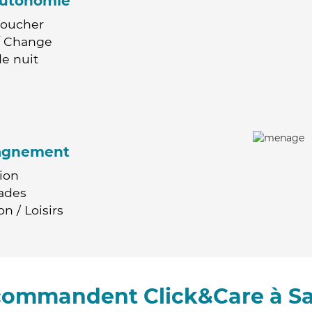
'autonomie
Coucher
 / Change
e nuit
agnement
ion
ades
n / Loisirs
ecommandent Click&Care à S