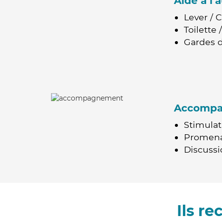
Aide à l
Lever / 
Toilette
Gardes d
Accomp
Stimulat
Promen
Discussio
Ils r