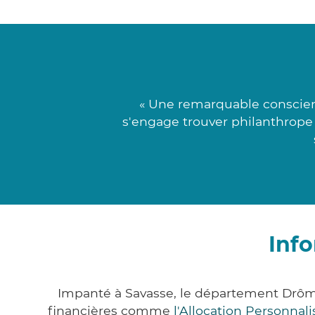
« Une remarquable conscien
s'engage trouver philanthrope
Info
Impanté à Savasse, le département Drôm
financières comme
l'Allocation Personna