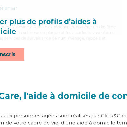
élimar
r plus de profils d’aides à
liquée, Yasmine a 5 ans d'expérience et possède un diplôme
cile
isant bien la sclérose en plaque et les accidents vasculaires
s services de surveillance de nuit, ménage, rappels et
nscris
Care, l'aide à domicile de co
es aux personnes âgées sont réalisés par Click&Care
 de votre cadre de vie, d'une aide à domicile tem