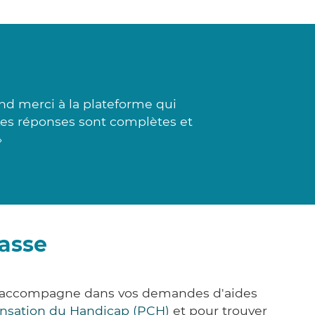
d merci à la plateforme qui
Les réponses sont complètes et
»
vasse
us accompagne dans vos demandes d'aides
nsation du Handicap (PCH)
et pour trouver