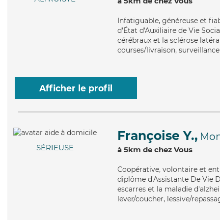
à 5km de chez Vous
Infatiguable
, généreuse et fi
d'État d'Auxiliaire de Vie Soci
cérébraux et la sclérose laté
courses/livraison, surveillanc
Afficher le profil
Françoise Y.,
Mon
SÉRIEUSE
à 5km de chez Vous
Coopérative
, volontaire et e
diplôme d'Assistante De Vie D
escarres et la maladie d'alzhe
lever/coucher, lessive/repassa