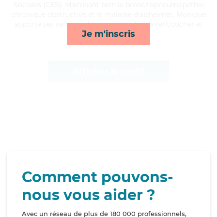
Sociales (CSS). Maitrisant bien la bronchopneumopathie
chronique obstructive et la maladie d'alzheimer, Monique
apporte ses services de repas, mobilité, lever/coucher et
Je m'inscris
courses/livraison*
Afficher le profil
Comment pouvons-
nous vous aider ?
Avec un réseau de plus de 180 000 professionnels,