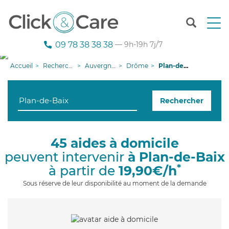
T
o
g
09 78 38 38 38
— 9h-19h 7j/7
g
l
Accueil
Recherche aide à domicile
Auvergne-Rhône-Alpes
Drôme
Plan-de-Baix
e
n
a
Rechercher
v
i
g
a
45 aides à domicile
t
peuvent intervenir
à Plan-de-Baix
i
o
*
à partir de
19,90€/h
n
Sous réserve de leur disponibilité au moment de la demande