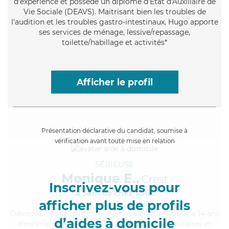
d'expérience et possède un diplôme d'État d'Auxiliaire de
Vie Sociale (DEAVS). Maitrisant bien les troubles de
l'audition et les troubles gastro-intestinaux, Hugo apporte
ses services de ménage, lessive/repassage,
toilette/habillage et activités*
Afficher le profil
Présentation déclarative du candidat, soumise à
vérification avant toute mise en relation
SÉRIEUSE
Monique E.,
Crest
Inscrivez-vous pour
à 5km de chez Vous
afficher plus de profils
Dévouée
, communicative et polyvalente, Monique a 14 ans
d’aides à domicile
d'expérience et possède un BEP Carrières Sanitaires et