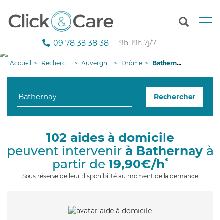
T
o
g
09 78 38 38 38
— 9h-19h 7j/7
g
l
Accueil
Recherche aide à domicile
Auvergne-Rhône-Alpes
Drôme
Bathernay
e
n
a
Rechercher
v
i
g
a
102 aides à domicile
t
peuvent intervenir
à Bathernay
à
i
o
*
partir de
19,90€/h
n
Sous réserve de leur disponibilité au moment de la demande