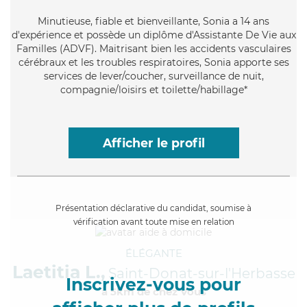
Minutieuse
, fiable et bienveillante, Sonia a 14 ans
d'expérience et possède un diplôme d'Assistante De Vie aux
Familles (ADVF). Maitrisant bien les accidents vasculaires
cérébraux et les troubles respiratoires, Sonia apporte ses
services de lever/coucher, surveillance de nuit,
compagnie/loisirs et toilette/habillage*
Afficher le profil
Présentation déclarative du candidat, soumise à
vérification avant toute mise en relation
ÉLÉGANTE
Laetitia L.,
Saint-Donat-sur-l'Herbasse
Inscrivez-vous pour
à 5km de chez Vous