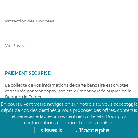
Protection des Données
Vie Privée
PAIEMENT SÉCURISÉ
La collecte de vos informations de carte bancaire est cryptée
et assurée par Mangopay, société dûment agréée auprès de la
Banque de France.
En poursuivant votre navigation sur notre site, vous acceptez le
✕
dépôt de cookies destinés à vous proposer des offres, contenus
et services adaptés à vos centres d’intérêts.
Pour plus
d’informations et paramétrer vos cookies,
J'accepte
cliquez ici
.