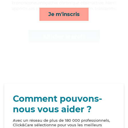
bronchopneumopathie chronique obstructive, Henri
apporte ses services de courses/livraison, transports,
Je m'inscris
mobilité et rappels*
Afficher le profil
Comment pouvons-
nous vous aider ?
Avec un réseau de plus de 180 000 professionnels,
Click&Care sélectionne pour vous les meilleurs