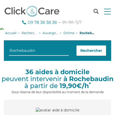
T
o
g
09 78 38 38 38
— 9h-19h 7j/7
g
l
Accueil
Recherche aide à domicile
Auvergne-Rhône-Alpes
Drôme
Rochebaudin
e
n
a
Rechercher
v
i
g
a
36 aides à domicile
t
peuvent intervenir
à Rochebaudin
i
o
*
à partir de
19,90€/h
n
Sous réserve de leur disponibilité au moment de la demande