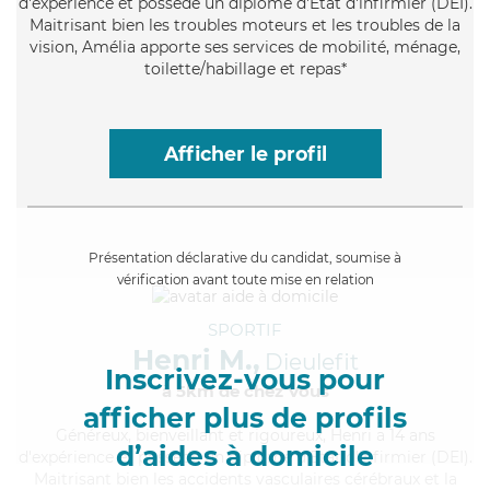
d'expérience et possède un diplôme d'Etat d'infirmier (DEI).
Maitrisant bien les troubles moteurs et les troubles de la
vision, Amélia apporte ses services de mobilité, ménage,
toilette/habillage et repas*
Afficher le profil
Présentation déclarative du candidat, soumise à
vérification avant toute mise en relation
SPORTIF
Henri M.,
Dieulefit
Inscrivez-vous pour
à 5km de chez Vous
afficher plus de profils
Généreux
, bienveillant et rigoureux, Henri a 14 ans
d’aides à domicile
d'expérience et possède un diplôme d'Etat d'infirmier (DEI).
Maitrisant bien les accidents vasculaires cérébraux et la