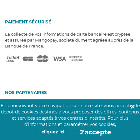
PAIEMENT SÉCURISÉ
La collecte de vos informations de carte bancaire est cryptée
et assurée par Mangopay, société dûment agréée auprès de la
Banque de France.
NOS PARTENAIRES
Click&Care est soutenu par les Groupes
En poursuivant votre navigation sur notre site, vous acceptez le
✕
Caisse des Dépôts et MAIF.
dépôt de cookies destinés à vous proposer des offres, contenus
et services adaptés à vos centres d’intérêts.
Pour plus
d’informations et paramétrer vos cookies,
J'accepte
cliquez ici
.