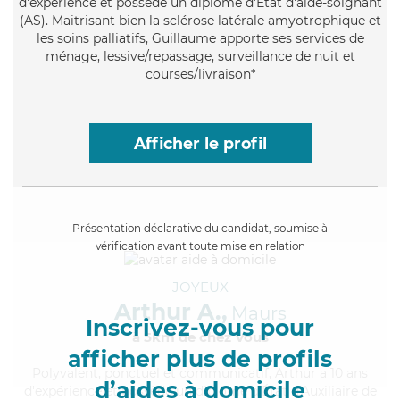
d'expérience et possède un diplôme d'Etat d'aide-soignant
(AS). Maitrisant bien la sclérose latérale amyotrophique et
les soins palliatifs, Guillaume apporte ses services de
ménage, lessive/repassage, surveillance de nuit et
courses/livraison*
Afficher le profil
Présentation déclarative du candidat, soumise à
vérification avant toute mise en relation
JOYEUX
Arthur A.,
Maurs
Inscrivez-vous pour
à 5km de chez Vous
afficher plus de profils
Polyvalent
, ponctuel et communicatif, Arthur a 10 ans
d’aides à domicile
d'expérience et possède un diplôme d'État d'Auxiliaire de