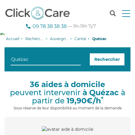
T
o
g
09 78 38 38 38
— 9h-19h 7j/7
g
l
Accueil
Recherche aide à domicile
Auvergne-Rhône-Alpes
Cantal
Quézac
e
n
a
Rechercher
v
i
g
a
36 aides à domicile
t
peuvent intervenir
à Quézac
à
i
o
*
partir de
19,90€/h
n
Sous réserve de leur disponibilité au moment de la demande