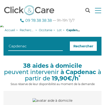
T
o
g
09 78 38 38 38
— 9h-19h 7j/7
g
l
Accueil
Recherche aide à domicile
Occitanie
Lot
Capdenac
e
n
a
Rechercher
v
i
g
a
38 aides à domicile
t
peuvent intervenir
à Capdenac
à
i
o
*
partir de
19,90€/h
n
Sous réserve de leur disponibilité au moment de la demande