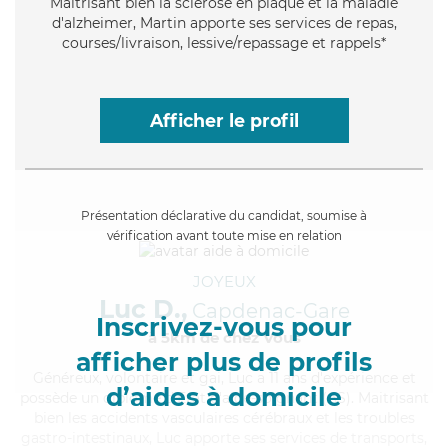
Maitrisant bien la sclérose en plaque et la maladie
d'alzheimer, Martin apporte ses services de repas,
courses/livraison, lessive/repassage et rappels*
Afficher le profil
Présentation déclarative du candidat, soumise à
vérification avant toute mise en relation
JOYEUX
Luc D.,
Capdenac-Gare
Inscrivez-vous pour
à 5km de chez Vous
afficher plus de profils
Généreux
, volontaire et gai, Luc a 11 ans d'expérience et
d’aides à domicile
possède un diplôme d'Etat d'aide-soignant (AS). Maitrisant
bien les accidents vasculaires cérébraux et les troubles
gastro-intestinaux, Luc apporte ses services de transports,