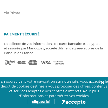
Vie Privée
PAIEMENT SÉCURISÉ
La collecte de vos informations de carte bancaire est cryptée
et assurée par Mangopay, société dûment agréée auprès de la
Banque de France.
En poursuivant votre navigation sur notre site, vous acceptez le
✕
dépôt de cookies destinés à vous proposer des offres, contenus
NOS PARTENAIRES
et services adaptés à vos centres d’intérêts.
Pour plus
Click&Care est soutenu par les Groupes
d’informations et paramétrer vos cookies,
Caisse des Dépôts et MAIF.
J'accepte
cliquez ici
.