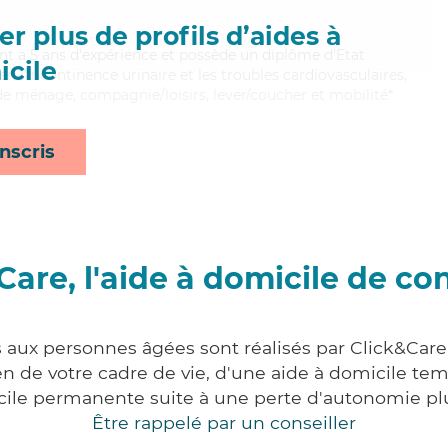
r plus de profils d’aides à
rent a 5 ans d'expérience et possède un diplôme d'Etat
cile
ien l'incontinence urinaire et les troubles cardiovasculaires,
de ménage, compagnie/loisirs, lever/coucher et mobilité*
nscris
Care, l'aide à domicile de co
s aux personnes âgées sont réalisés par Click&Care
 de votre cadre de vie, d'une aide à domicile tem
cile permanente suite à une perte d'autonomie pl
Être rappelé par un conseiller