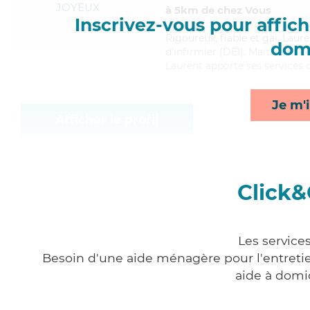
JOYEUX
à 5km de chez Vous
Inscrivez-vous pour affiche
Rigoureux
, fiable et gai, Lau
domi
d'infirmier (DEI). Maitrisant b
Laurent apporte ses services 
Je m'i
Afficher le profil
Click&
Les service
Besoin d'une aide ménagère pour l'entretien
aide à domi