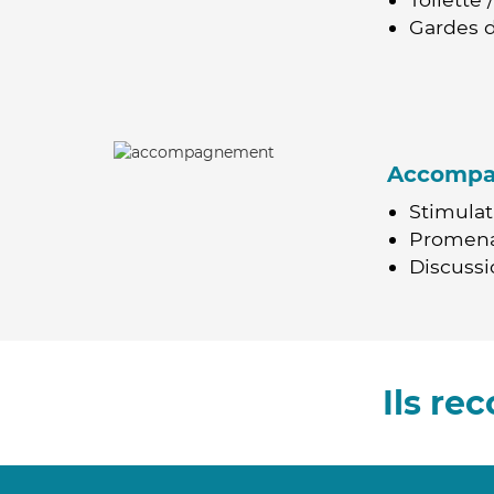
Gardes d
Accomp
Stimulat
Promen
Discussio
Ils r