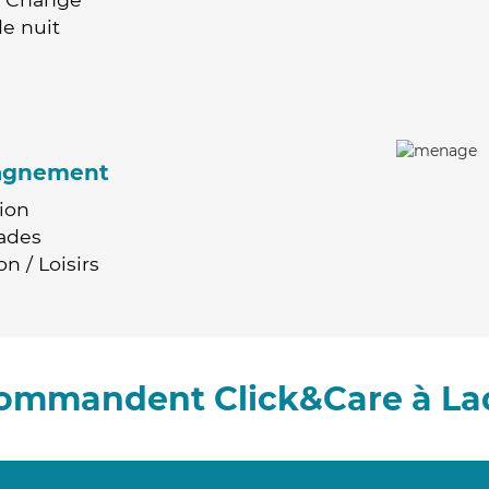
e nuit
agnement
ion
ades
n / Loisirs
ecommandent Click&Care à La