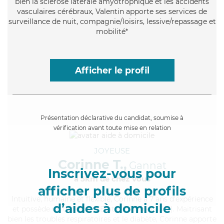
bien la sclérose latérale amyotrophique et les accidents
vasculaires cérébraux, Valentin apporte ses services de
surveillance de nuit, compagnie/loisirs, lessive/repassage et
mobilité*
Afficher le profil
Présentation déclarative du candidat, soumise à
vérification avant toute mise en relation
JOYEUSE
Corinne T.,
Gannat
Inscrivez-vous pour
à 5km de chez Vous
afficher plus de profils
Intuitive
, humaine et flexible, Corinne a 7 ans d'expérience
d’aides à domicile
et possède un diplôme d'Etat d'infirmier (DEI). Maitrisant
bien les troubles respiratoires et le diabète, Corinne apporte