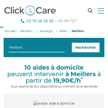
T
o
g
09 78 38 38 38
— 9h-19h 7j/7
g
l
Accueil
Recherche aide à domicile
Auvergne-Rhône-Alpes
Allier
Meillers
e
n
a
Rechercher
v
i
g
a
10 aides à domicile
t
peuvent intervenir
à Meillers
à
i
o
*
partir de
19,90€/h
n
Sous réserve de leur disponibilité au moment de la demande