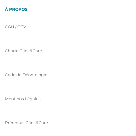
À PROPOS
CGU / GGV
Charte Click&Care
Code de Déontologie
Mentions Légales
Prérequis Click&Care