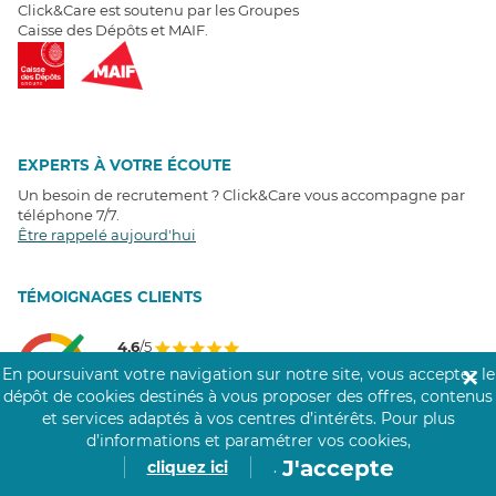
Click&Care est soutenu par les Groupes
Caisse des Dépôts et MAIF.
EXPERTS À VOTRE ÉCOUTE
Un besoin de recrutement ? Click&Care vous accompagne par
téléphone 7/7
.
Être rappelé aujourd'hui
T
É
MOIGNAGES CLIENTS
4,6
/5
Avis clients
récoltés sur
En poursuivant votre navigation sur notre site, vous acceptez le
✕
Google
dépôt de cookies destinés à vous proposer des offres, contenus
et services adaptés à vos centres d’intérêts.
Pour plus
d’informations et paramétrer vos cookies,
J'accepte
cliquez ici
.
COMMUNAUTÉ CLICK&CARE