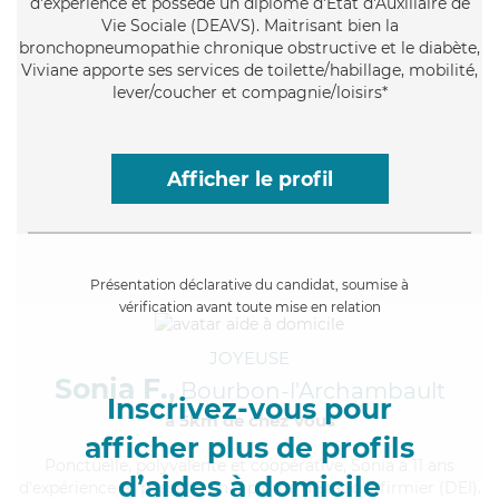
d'expérience et possède un diplôme d'État d'Auxiliaire de
Vie Sociale (DEAVS). Maitrisant bien la
bronchopneumopathie chronique obstructive et le diabète,
Viviane apporte ses services de toilette/habillage, mobilité,
lever/coucher et compagnie/loisirs*
Afficher le profil
Présentation déclarative du candidat, soumise à
vérification avant toute mise en relation
JOYEUSE
Sonia F.,
Bourbon-l'Archambault
Inscrivez-vous pour
à 5km de chez Vous
afficher plus de profils
Ponctuelle
, polyvalente et coopérative, Sonia a 11 ans
d’aides à domicile
d'expérience et possède un diplôme d'Etat d'infirmier (DEI).