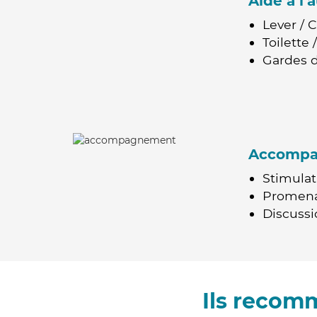
Aide à l
Lever / 
Toilette
Gardes d
Accomp
Stimulat
Promen
Discussio
Ils recom