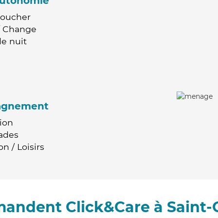
'autonomie
Coucher
 / Change
e nuit
agnement
ion
ades
n / Loisirs
mandent Click&Care à Saint-