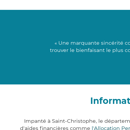
« Une marquante sincérité co
trouver le bienfaisant le plus c
Informat
Impanté à Saint-Christophe, le départem
d'aides financières comme
l'Allocation P