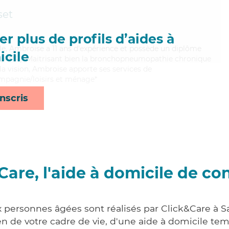
set
r plus de profils d’aides à
ible, Ambroise a 11 ans d'expérience et possède un diplôme
cile
 (AMP). Maitrisant bien la bronchopneumopathie chronique
 la vision, Ambroise apporte ses services de
compagnie/loisirs et ménage*
nscris
Care, l'aide à domicile de co
x personnes âgées sont réalisés par Click&Care à S
 de votre cadre de vie, d'une aide à domicile tem