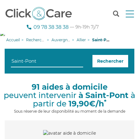
T
o
g
09 78 38 38 38
— 9h-19h 7j/7
g
l
Accueil
Recherche aide à domicile
Auvergne-Rhône-Alpes
Allier
Saint-Pont
e
n
a
Rechercher
v
i
g
a
91 aides à domicile
t
peuvent intervenir
à Saint-Pont
à
i
o
*
partir de
19,90€/h
n
Sous réserve de leur disponibilité au moment de la demande