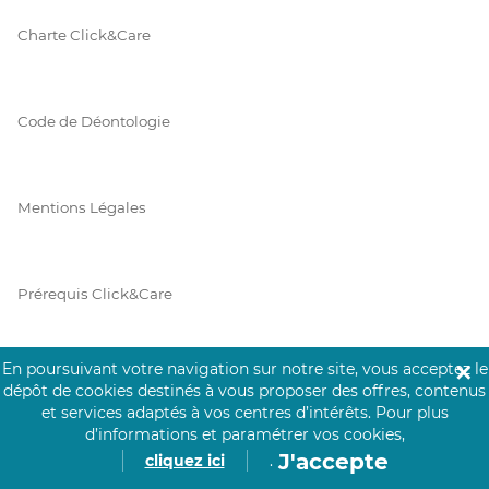
Charte Click&Care
Code de Déontologie
Mentions Légales
Prérequis Click&Care
En poursuivant votre navigation sur notre site, vous acceptez le
✕
Protection des Données
dépôt de cookies destinés à vous proposer des offres, contenus
et services adaptés à vos centres d’intérêts.
Pour plus
d’informations et paramétrer vos cookies,
J'accepte
cliquez ici
.
Vie Privée