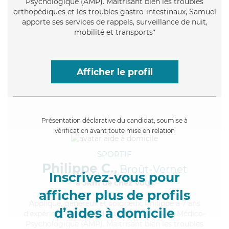
Psychologique (AMP). Maitrisant bien les troubles
orthopédiques et les troubles gastro-intestinaux, Samuel
apporte ses services de rappels, surveillance de nuit,
mobilité et transports*
Afficher le profil
Présentation déclarative du candidat, soumise à
vérification avant toute mise en relation
SPORTIF
Philippe C.,
Broût-Vernet
Inscrivez-vous pour
à 5km de chez Vous
afficher plus de profils
Appliqué
, généreux et soigneux, Philippe a 7 ans
d’aides à domicile
d'expérience et possède un diplôme d'Aide Médico-
Psychologique (AMP). Maitrisant bien les troubles