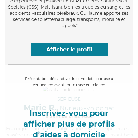
d'expérience et possède un BEP Carrières Sanitaires et
Sociales (CSS). Maitrisant bien les troubles du sang et les
accidents vasculaires cérébraux, Guillaume apporte ses
services de toilette/habillage, transports, mobilité et
rappels*
Afficher le profil
Présentation déclarative du candidat, soumise à
vérification avant toute mise en relation
SÉRIEUSE
Marie R.,
Nurieux-Volognat
Inscrivez-vous pour
à 5km de chez Vous
afficher plus de profils
Énergique
, humaine et fiable, Marie a 5 ans d'expérience et
d’aides à domicile
possède un diplôme d'Etat d'infirmier (DEI). Maitrisant bien