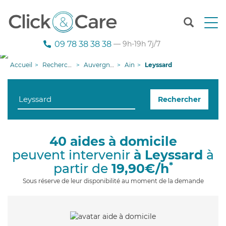
T
o
g
09 78 38 38 38
— 9h-19h 7j/7
g
l
Accueil
Recherche aide à domicile
Auvergne-Rhône-Alpes
Ain
Leyssard
e
n
a
Rechercher
v
i
g
a
40 aides à domicile
t
peuvent intervenir
à Leyssard
à
i
o
*
partir de
19,90€/h
n
Sous réserve de leur disponibilité au moment de la demande