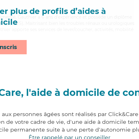
r plus de profils d’aides à
rimenté, Gauthier a 6 ans d'expérience et possède un diplôme
cile
iale (DEAVS). Maitrisant bien les troubles rénaux ou urologiques
thier apporte ses services de lever/coucher, activités, mobilité
nscris
Care, l'aide à domicile de co
s aux personnes âgées sont réalisés par Click&Care
 de votre cadre de vie, d'une aide à domicile tem
cile permanente suite à une perte d'autonomie pl
Être rappelé par un conseiller