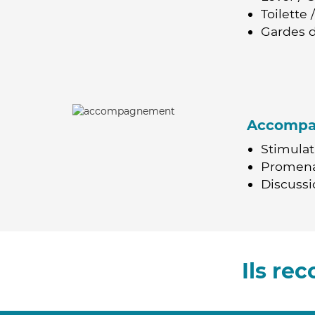
Toilette
Gardes d
Accomp
Stimulat
Promen
Discussio
Ils re