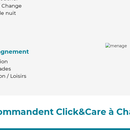
 / Change
e nuit
agnement
ion
ades
n / Loisirs
commandent Click&Care à C