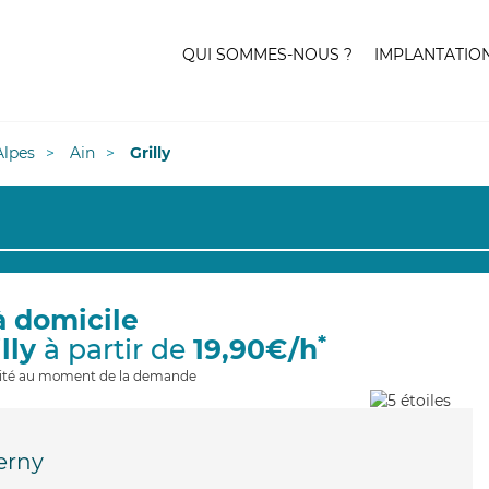
QUI SOMMES-NOUS ?
IMPLANTATIO
lpes
Ain
Grilly
à domicile
*
lly
à partir de
19,90€/h
ilité au moment de la demande
erny