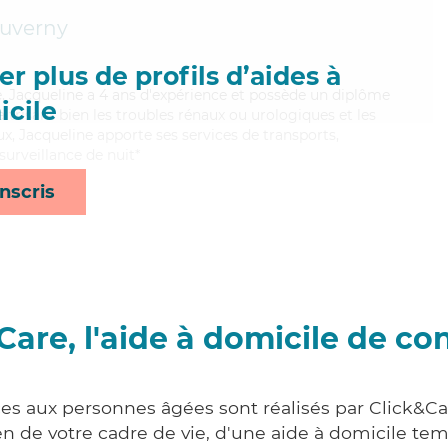
uverny
r plus de profils d’aides à
ve, Jacqueline a 4 ans d'expérience et possède un diplôme
cile
aitrisant bien les troubles rénaux ou urologiques et les
x, Jacqueline apporte ses services de transports,
 surveillance de nuit*
nscris
Care, l'aide à domicile de co
ces aux personnes âgées sont réalisés par Click&Care
 de votre cadre de vie, d'une aide à domicile tem