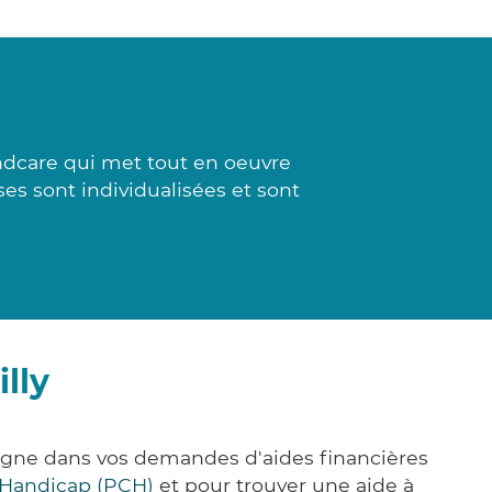
ndcare qui met tout en oeuvre
es sont individualisées et sont
lly
pagne dans vos demandes d'aides financières
 Handicap (PCH)
et pour trouver une aide à