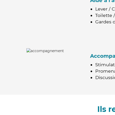
Aide à l
Lever / 
Toilette
Gardes d
Accomp
Stimulat
Promen
Discussio
Ils 