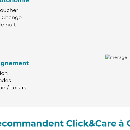
'autonomie
Coucher
 / Change
e nuit
agnement
ion
ades
n / Loisirs
recommandent Click&Care à G