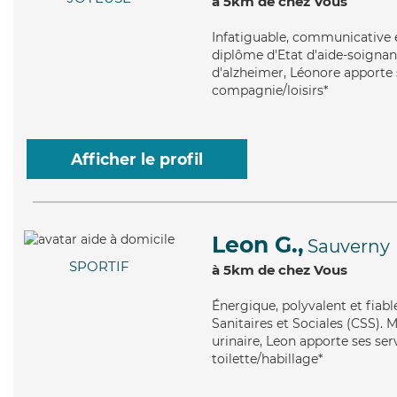
à 5km de chez Vous
Infatiguable
, communicative e
diplôme d'Etat d'aide-soignant
d'alzheimer, Léonore apporte s
compagnie/loisirs*
Afficher le profil
Leon G.,
Sauverny
SPORTIF
à 5km de chez Vous
Énergique
, polyvalent et fia
Sanitaires et Sociales (CSS). M
urinaire, Leon apporte ses ser
toilette/habillage*