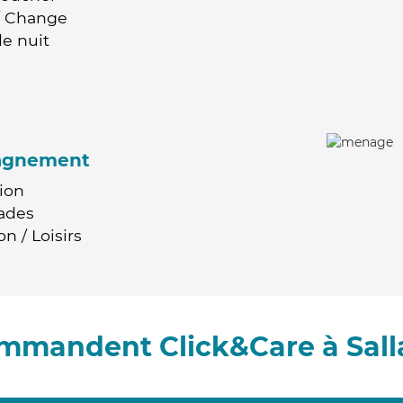
 / Change
e nuit
agnement
ion
ades
n / Loisirs
ommandent Click&Care à Sall