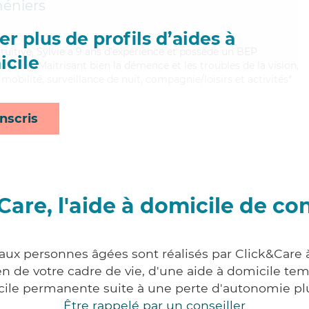
éniers
r plus de profils d’aides à
ntuitive, Sylvie a 9 ans d'expérience et possède un BEP
cile
s (CSS). Maitrisant bien la démence et les troubles de la vision,
mobilité, surveillance de nuit, compagnie/loisirs et activités*
nscris
Care, l'aide à domicile de co
 aux personnes âgées sont réalisés par Click&Care à 
 de votre cadre de vie, d'une aide à domicile tem
cile permanente suite à une perte d'autonomie pl
Être rappelé par un conseiller