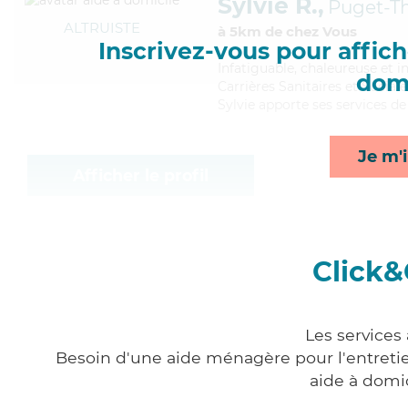
Sylvie R.,
Puget-Th
ALTRUISTE
à 5km de chez Vous
Inscrivez-vous pour affiche
Infatiguable
, chaleureuse et i
domi
Carrières Sanitaires et Sociale
Sylvie apporte ses services de 
Je m'i
Afficher le profil
Click&
Les services
Besoin d'une aide ménagère pour l'entretien
aide à domi