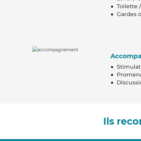
Toilette
Gardes d
Accomp
Stimulat
Promen
Discussio
Ils rec