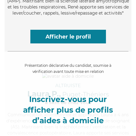
(AMP). Maitrisant bien la sclérose latérale amyotrophique
et les troubles respiratoires, René apporte ses services de
lever/coucher, rappels, lessive/repassage et activités*
Afficher le profil
Présentation déclarative du candidat, soumise à
vérification avant toute mise en relation
ALTRUISTE
Laura P.,
Puget-Théniers
Inscrivez-vous pour
à 5km de chez Vous
afficher plus de profils
Communicative
, attentionnée et appliquée, Laura a 4 ans
d’aides à domicile
d'expérience et possède un diplôme d'Etat d'aide-soignant
(AS). Maitrisant bien la trachéotomie / ventilation et la
convalescence postopératoire, Laura apporte ses services