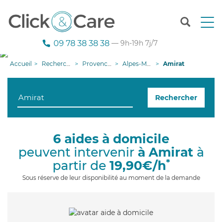
T
o
g
09 78 38 38 38
— 9h-19h 7j/7
g
l
Accueil
Recherche aide à domicile
Provence-Alpes-Côte d'Azur
Alpes-Maritimes
Amirat
e
n
a
Rechercher
v
i
g
a
6 aides à domicile
t
peuvent intervenir
à Amirat
à
i
o
*
partir de
19,90€/h
n
Sous réserve de leur disponibilité au moment de la demande