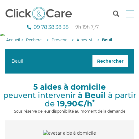
T
o
g
09 78 38 38 38
— 9h-19h 7j/7
g
l
Accueil
Recherche aide à domicile
Provence-Alpes-Côte d'Azur
Alpes-Maritimes
Beuil
e
n
a
Rechercher
v
i
g
a
5 aides à domicile
t
peuvent intervenir
à Beuil
à partir
i
o
*
de
19,90€/h
n
Sous réserve de leur disponibilité au moment de la demande