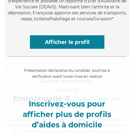
d'expérience et possède un diplôme d'État d'Auxiliaire de
Vie Sociale (DEAVS). Maitrisant bien l'arthrite et la
dépression, Françoise apporte ses services de transports,
repas, toilette/habillage et courses/livraison*
Afficher le profil
Présentation déclarative du candidat, soumise à
vérification avant toute mise en relation
SPORTIVE
Emmanuelle R.,
Puget-Théniers
Inscrivez-vous pour
à 5km de chez Vous
afficher plus de profils
Flexible
, joyeuse et minutieuse, Emmanuelle a 9 ans
d’aides à domicile
d'expérience et possède un diplôme d'Etat d'aide-soignant
(AS). Maitrisant bien les soins palliatifs et les troubles