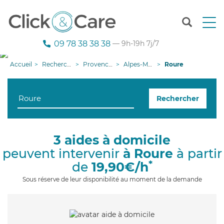
T
o
g
09 78 38 38 38
— 9h-19h 7j/7
g
l
Accueil
Recherche aide à domicile
Provence-Alpes-Côte d'Azur
Alpes-Maritimes
Roure
e
n
a
Rechercher
v
i
g
a
3 aides à domicile
t
peuvent intervenir
à Roure
à partir
i
o
*
de
19,90€/h
n
Sous réserve de leur disponibilité au moment de la demande