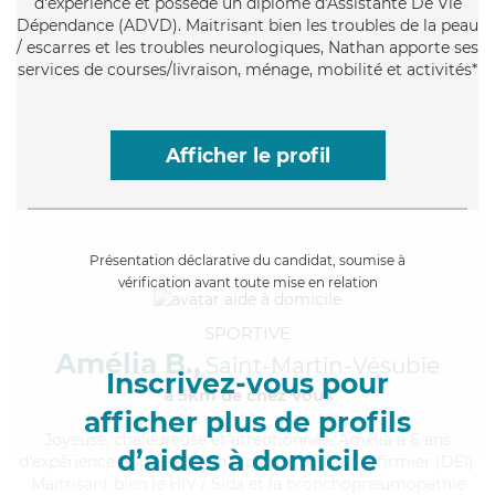
d'expérience et possède un diplôme d'Assistante De Vie
Dépendance (ADVD). Maitrisant bien les troubles de la peau
/ escarres et les troubles neurologiques, Nathan apporte ses
services de courses/livraison, ménage, mobilité et activités*
Afficher le profil
Présentation déclarative du candidat, soumise à
vérification avant toute mise en relation
SPORTIVE
Amélia B.,
Saint-Martin-Vésubie
Inscrivez-vous pour
à 5km de chez Vous
afficher plus de profils
Joyeuse
, chaleureuse et attentionnée, Amélia a 6 ans
d’aides à domicile
d'expérience et possède un diplôme d'Etat d'infirmier (DEI).
Maitrisant bien le HIV / Sida et la bronchopneumopathie