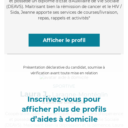
et possède un diplôme d'État d'Auxiliaire de Vie Sociale
(DEAVS). Maitrisant bien la rémission de cancer et le HIV /
Sida, Jeanne apporte ses services de courses/livraison,
repas, rappels et activités*
Afficher le profil
Présentation déclarative du candidat, soumise à
vérification avant toute mise en relation
SPORTIVE
Laura J.,
Laragne-Montéglin
Inscrivez-vous pour
à 5km de chez Vous
afficher plus de profils
Coopérative
, gaie et dynamique, Laura a 4 ans d'expérience
d’aides à domicile
et possède un diplôme d'État d'Auxiliaire de Vie Sociale
(DEAVS). Maitrisant bien la dépression et la démence, Laura