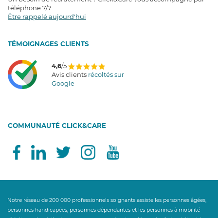
téléphone 7/7
.
Être rappelé aujourd'hui
T
É
MOIGNAGES CLIENTS
4,6
/5
Avis clients
récoltés sur
Google
COMMUNAUTÉ CLICK&CARE
Notre réseau de 200 000 professionnels soignants assiste les personnes âgées,
personnes handicapées, personnes dépendantes et les personnes à mobilité