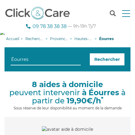
T
o
g
09 78 38 38 38
— 9h-19h 7j/7
g
l
Accueil
Recherche aide à domicile
Provence-Alpes-Côte d'Azur
Hautes-Alpes
Éourres
e
n
a
Rechercher
v
i
g
a
8 aides à domicile
t
peuvent intervenir
à Éourres
à
i
o
*
partir de
19,90€/h
n
Sous réserve de leur disponibilité au moment de la demande