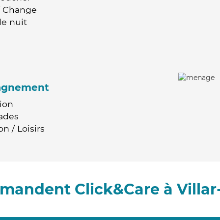
 / Change
e nuit
agnement
ion
ades
n / Loisirs
mmandent Click&Care à Villar