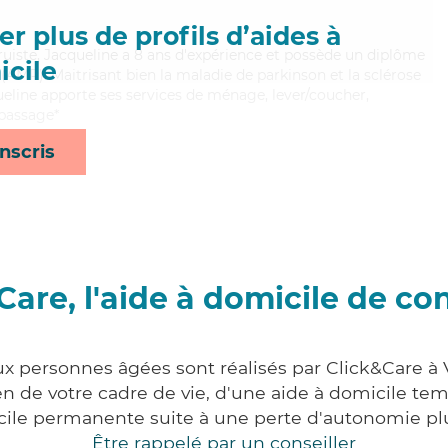
r plus de profils d’aides à
truiste, Jacqueline a 8 ans d'expérience et possède un diplôme
cile
AMP). Maitrisant bien la maladie de parkinson et la sclérose
eline apporte ses services de ménage, lever/coucher,
epassage*
nscris
Care, l'aide à domicile de co
ux personnes âgées sont réalisés par Click&Care à V
 de votre cadre de vie, d'une aide à domicile tem
cile permanente suite à une perte d'autonomie pl
Être rappelé par un conseiller