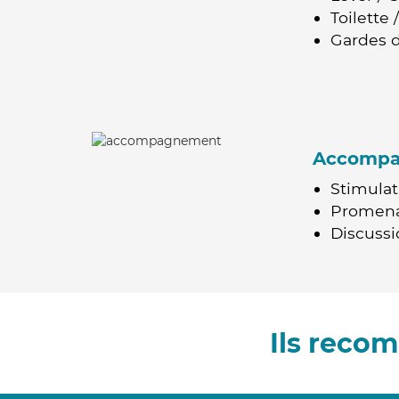
Toilette
Gardes d
Accomp
Stimulat
Promen
Discussio
Ils reco