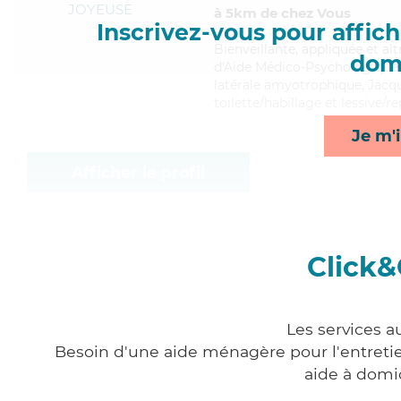
JOYEUSE
à 5km de chez Vous
Inscrivez-vous pour affiche
Bienveillante
, appliquée et al
domi
d'Aide Médico-Psychologique (
latérale amyotrophique, Jacqu
toilette/habillage et lessive/r
Je m'i
Afficher le profil
Click&
Les services a
Besoin d'une aide ménagère pour l'entretien
aide à domi