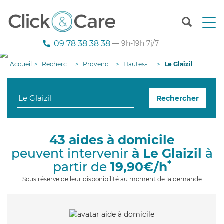
T
o
g
09 78 38 38 38
— 9h-19h 7j/7
g
l
Accueil
Recherche aide à domicile
Provence-Alpes-Côte d'Azur
Hautes-Alpes
Le Glaizil
e
n
a
Rechercher
v
i
g
a
43 aides à domicile
t
peuvent intervenir
à Le Glaizil
à
i
o
*
partir de
19,90€/h
n
Sous réserve de leur disponibilité au moment de la demande