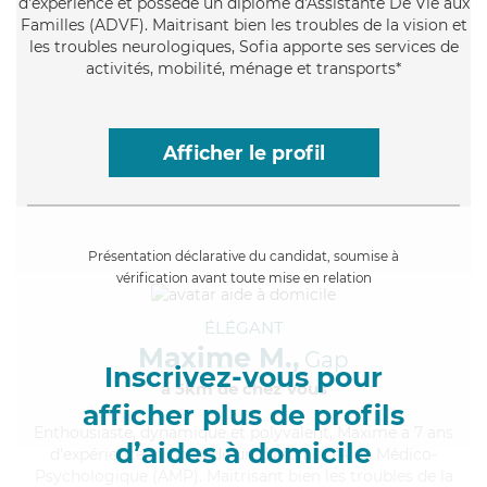
d'expérience et possède un diplôme d'Assistante De Vie aux
Familles (ADVF). Maitrisant bien les troubles de la vision et
les troubles neurologiques, Sofia apporte ses services de
activités, mobilité, ménage et transports*
Afficher le profil
Présentation déclarative du candidat, soumise à
vérification avant toute mise en relation
ÉLÉGANT
Maxime M.,
Gap
Inscrivez-vous pour
à 5km de chez Vous
afficher plus de profils
Enthousiaste
, dynamique et polyvalent, Maxime a 7 ans
d’aides à domicile
d'expérience et possède un diplôme d'Aide Médico-
Psychologique (AMP). Maitrisant bien les troubles de la