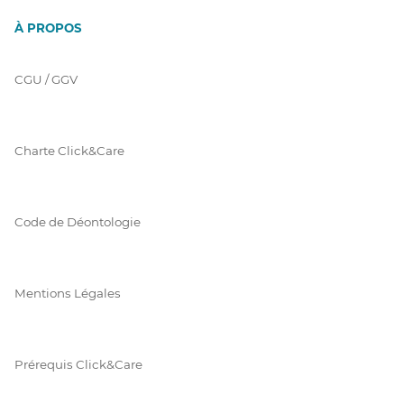
À PROPOS
CGU / GGV
Charte Click&Care
Code de Déontologie
Mentions Légales
Prérequis Click&Care