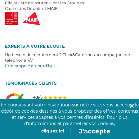
Click&Care est soutenu par les Groupes
Caisse des Dépôts et MAIF.
EXPERTS À VOTRE ÉCOUTE
Un besoin de recrutement ? Click&Care vous accompagne par
téléphone 7/7
.
Être rappelé aujourd'hui
T
É
MOIGNAGES CLIENTS
4,6
/5
Avis clients
récoltés sur
En poursuivant votre navigation sur notre site, vous acceptez le
✕
Google
dépôt de cookies destinés à vous proposer des offres, contenus
et services adaptés à vos centres d’intérêts.
Pour plus
d’informations et paramétrer vos cookies,
J'accepte
cliquez ici
.
COMMUNAUTÉ CLICK&CARE