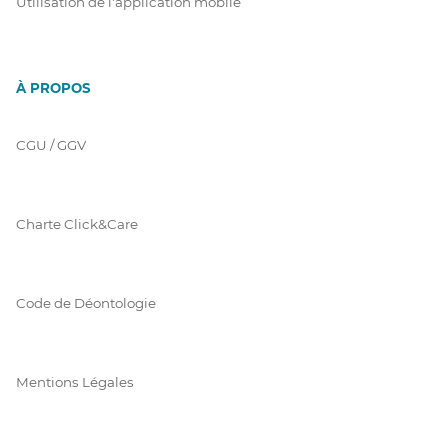
Utilisation de l'application mobile
À PROPOS
CGU / GGV
Charte Click&Care
Code de Déontologie
Mentions Légales