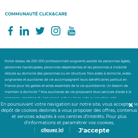
COMMUNAUTÉ CLICK&CARE
Notre réseau de 200 000 professionnels soignants assiste les personnes âgées,
personnes handicapées, personnes dépendantes et les personnes à mobilité
réduite au domicile des personnes ou en structure. Nos aides à domicile, aides-
soignantes et auxiliaires de vie accompagnent leurs bénéficiaires partout en
France pour les gestes et actes essentiels de la vie quotidienne. Un besoin de
maintien à domicile ? Nos auxiliaires de vie proposent leurs services d'aide à la
personne : maintien du lien social, aide au lever, aide au coucher, aide
En poursuivant votre navigation sur notre site, vous acceptez le
✕
ménagère, aide à la toilette, aide à l'habillage, préparation des repas, aide à la
dépôt de cookies destinés à vous proposer des offres, contenus
prise des repas, garde de jour et garde de nuit à la personne aidée. Notre service
et services adaptés à vos centres d’intérêts.
Pour plus
d'aide à la personne accompagne le maintien à domicile et le retour à domicile
d’informations et paramétrer vos cookies,
après hospitalisation. Click&Care ouvre droit à des aides financières telles que
J'accepte
l'Allocation Personnalisée d'Autonomie et au crédit d'impôt des services à la
cliquez ici
.
personne à hauteur de 50%. Un besoin de personnel hospitalier en