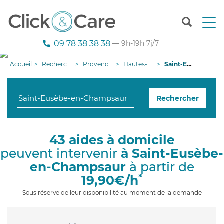
T
o
g
09 78 38 38 38
— 9h-19h 7j/7
g
l
Accueil
Recherche aide à domicile
Provence-Alpes-Côte d'Azur
Hautes-Alpes
Saint-Eusèbe-en-Champsaur
e
n
a
Rechercher
v
i
g
a
43 aides à domicile
t
peuvent intervenir
à Saint-Eusèbe-
i
o
en-Champsaur
à partir de
n
*
19,90€/h
Sous réserve de leur disponibilité au moment de la demande