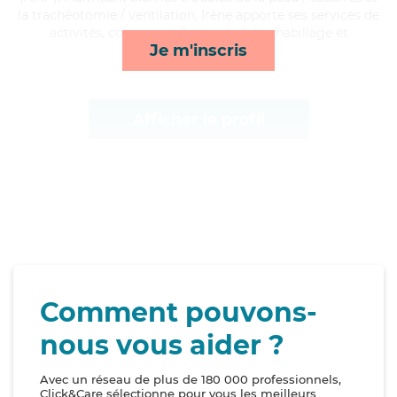
la trachéotomie / ventilation, Irène apporte ses services de
activités, compagnie/loisirs, toilette/habillage et
Je m'inscris
courses/livraison*
Afficher le profil
Comment pouvons-
nous vous aider ?
Avec un réseau de plus de 180 000 professionnels,
Click&Care sélectionne pour vous les meilleurs