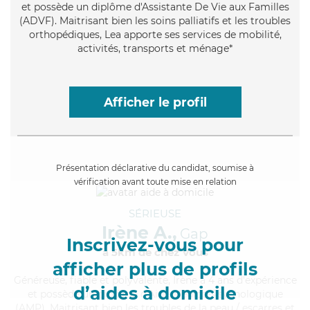
et possède un diplôme d'Assistante De Vie aux Familles
(ADVF). Maitrisant bien les soins palliatifs et les troubles
orthopédiques, Lea apporte ses services de mobilité,
activités, transports et ménage*
Afficher le profil
Présentation déclarative du candidat, soumise à
vérification avant toute mise en relation
SÉRIEUSE
Irène A.,
Gap
Inscrivez-vous pour
à 5km de chez Vous
afficher plus de profils
Généreuse
, fiable et polyvalente, Irène a 4 ans d'expérience
d’aides à domicile
et possède un diplôme d'Aide Médico-Psychologique
(AMP). Maitrisant bien les troubles de la peau / escarres et