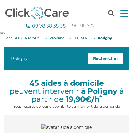
T
o
g
09 78 38 38 38
— 9h-19h 7j/7
g
l
Accueil
Recherche aide à domicile
Provence-Alpes-Côte d'Azur
Hautes-Alpes
Poligny
e
n
a
Rechercher
v
i
g
a
45 aides à domicile
t
peuvent intervenir
à Poligny
à
i
o
*
partir de
19,90€/h
n
Sous réserve de leur disponibilité au moment de la demande