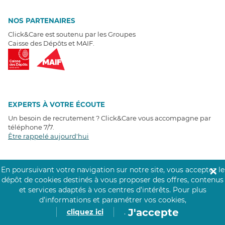
NOS PARTENAIRES
Click&Care est soutenu par les Groupes
Caisse des Dépôts et MAIF.
EXPERTS À VOTRE ÉCOUTE
Un besoin de recrutement ? Click&Care vous accompagne par
téléphone 7/7
.
Être rappelé aujourd'hui
T
É
MOIGNAGES CLIENTS
En poursuivant votre navigation sur notre site, vous acceptez le
✕
dépôt de cookies destinés à vous proposer des offres, contenus
4,6
/5
et services adaptés à vos centres d’intérêts.
Pour plus
Avis clients
récoltés sur
d’informations et paramétrer vos cookies,
Google
J'accepte
cliquez ici
.