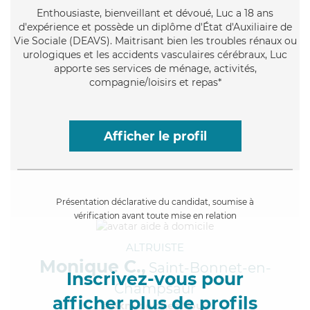
Enthousiaste
, bienveillant et dévoué, Luc a 18 ans
d'expérience et possède un diplôme d'État d'Auxiliaire de
Vie Sociale (DEAVS). Maitrisant bien les troubles rénaux ou
urologiques et les accidents vasculaires cérébraux, Luc
apporte ses services de ménage, activités,
compagnie/loisirs et repas*
Afficher le profil
Présentation déclarative du candidat, soumise à
vérification avant toute mise en relation
ALTRUISTE
Monique C.,
Saint-Bonnet-en-
Inscrivez-vous pour
Champsaur
afficher plus de profils
à 5km de chez Vous