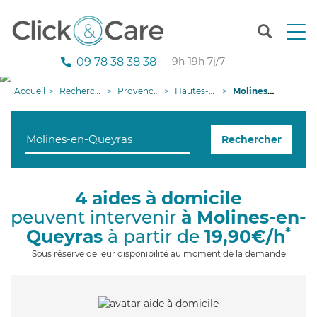
T
o
g
09 78 38 38 38
— 9h-19h 7j/7
g
l
Accueil
Recherche aide à domicile
Provence-Alpes-Côte d'Azur
Hautes-Alpes
Molines-en-Queyras
e
n
a
Rechercher
v
i
g
a
4 aides à domicile
t
peuvent intervenir
à Molines-en-
i
o
*
Queyras
à partir de
19,90€/h
n
Sous réserve de leur disponibilité au moment de la demande