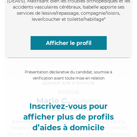
(DEAVS). Maitrisant bien les troubles orthopédiques et les
accidents vasculaires cérébraux, Isabelle apporte ses
services de lessive/repassage, compagnie/loisirs,
lever/coucher et toilette/habillage*
Afficher le profil
Présentation déclarative du candidat, soumise à
vérification avant toute mise en relation
JOYEUSE
Marie C.,
Guillestre
Inscrivez-vous pour
à 5km de chez Vous
afficher plus de profils
Bienveillante
, impliquée et polyvalente, Marie a 8 ans
d’aides à domicile
d'expérience et possède un BEP Carrières Sanitaires et
Sociales (CSS). Maitrisant bien les troubles orthopédiques