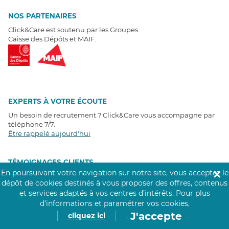
NOS PARTENAIRES
Click&Care est soutenu par les Groupes
Caisse des Dépôts et MAIF.
EXPERTS À VOTRE ÉCOUTE
Un besoin de recrutement ? Click&Care vous accompagne par
téléphone 7/7
.
Être rappelé aujourd'hui
T
É
MOIGNAGES CLIENTS
En poursuivant votre navigation sur notre site, vous acceptez le
✕
dépôt de cookies destinés à vous proposer des offres, contenus
4,6
/5
et services adaptés à vos centres d’intérêts.
Pour plus
Avis clients
récoltés sur
d’informations et paramétrer vos cookies,
Google
J'accepte
cliquez ici
.