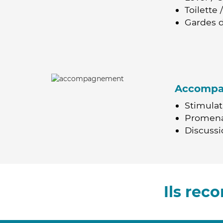
Toilette
Gardes d
Accomp
Stimulat
Promen
Discussio
Ils rec