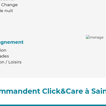
 / Change
e nuit
agnement
ion
ades
n / Loisirs
ommandent Click&Care à Sai