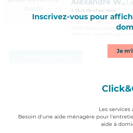
Alexandre W.,
L
SPORTIF
à 5km de chez Vous
Inscrivez-vous pour affiche
Chaleureux
, efficace et atte
domi
d'Etat d'aide-soignant (AS). M
démence, Alexandre apporte se
Je m'i
Afficher le profil
Click&
Les services
Besoin d'une aide ménagère pour l'entretien
aide à domi