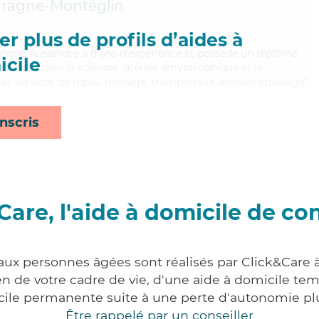
aragne-Montéglin
r plus de profils d’aides à
ntionné, Alexandre a 8 ans d'expérience et possède un diplôme
cile
aitrisant bien la sclérose latérale amyotrophique et la
s services de repas, ménage, transports et lessive/repassage*
nscris
Care, l'aide à domicile de co
 aux personnes âgées sont réalisés par Click&Care à
 de votre cadre de vie, d'une aide à domicile tem
cile permanente suite à une perte d'autonomie pl
Être rappelé par un conseiller