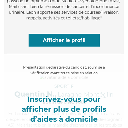
possède un diplôme d'Aide Médico-Psychologique (AMP).
Maitrisant bien la rémission de cancer et l'incontinence
urinaire, Leon apporte ses services de courses/livraison,
rappels, activités et toilette/habillage*
Afficher le profil
Présentation déclarative du candidat, soumise à
vérification avant toute mise en relation
SPORTIF
Quentin N.,
Laragne-Montéglin
Inscrivez-vous pour
à 5km de chez Vous
afficher plus de profils
Enthousiaste
, bienveillant et polyvalent, Quentin a 4 ans
d’aides à domicile
d'expérience et possède un diplôme d'Etat d'aide-soignant
(AS). Maitrisant bien la maladie d'alzheimer et les troubles