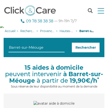
T
o
g
09 78 38 38 38
— 9h-19h 7j/7
g
l
Accueil
Recherche aide à domicile
Provence-Alpes-Côte d'Azur
Hautes-Alpes
Barret-sur-Méouge
e
n
a
Rechercher
v
i
g
a
15 aides à domicile
t
peuvent intervenir
à Barret-sur-
i
o
*
Méouge
à partir de
19,90€/h
n
Sous réserve de leur disponibilité au moment de la demande