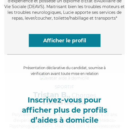
d'expérience et possède un diplôme d'État d'Auxiliaire de
Vie Sociale (DEAVS). Maitrisant bien les troubles moteurs et
les troubles neurologiques, Lucie apporte ses services de
repas, lever/coucher, toilette/habillage et transports*
Afficher le profil
Présentation déclarative du candidat, soumise à
vérification avant toute mise en relation
SPORTIF
Tristan B.,
Chorges
Inscrivez-vous pour
à 5km de chez Vous
afficher plus de profils
Polyvalent
, chaleureux et énergique, Tristan a 20 ans
d’aides à domicile
d'expérience et possède un diplôme d'Aide Médico-
Psychologique (AMP). Maitrisant bien la convalescence