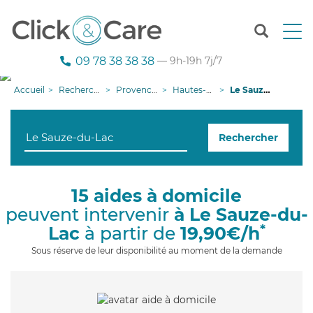
T
o
g
09 78 38 38 38
— 9h-19h 7j/7
g
l
Accueil
Recherche aide à domicile
Provence-Alpes-Côte d'Azur
Hautes-Alpes
Le Sauze-du-Lac
e
n
a
Rechercher
v
i
g
a
15 aides à domicile
t
peuvent intervenir
à Le Sauze-du-
i
o
*
Lac
à partir de
19,90€/h
n
Sous réserve de leur disponibilité au moment de la demande