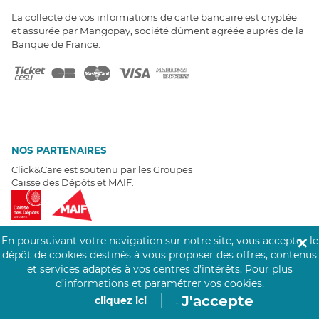
La collecte de vos informations de carte bancaire est cryptée
et assurée par Mangopay, société dûment agréée auprès de la
Banque de France.
NOS PARTENAIRES
Click&Care est soutenu par les Groupes
Caisse des Dépôts et MAIF.
En poursuivant votre navigation sur notre site, vous acceptez le
✕
dépôt de cookies destinés à vous proposer des offres, contenus
et services adaptés à vos centres d’intérêts.
Pour plus
EXPERTS À VOTRE ÉCOUTE
d’informations et paramétrer vos cookies,
Un besoin de recrutement ? Click&Care vous accompagne par
J'accepte
cliquez ici
.
téléphone 7/7
.
Être rappelé aujourd'hui