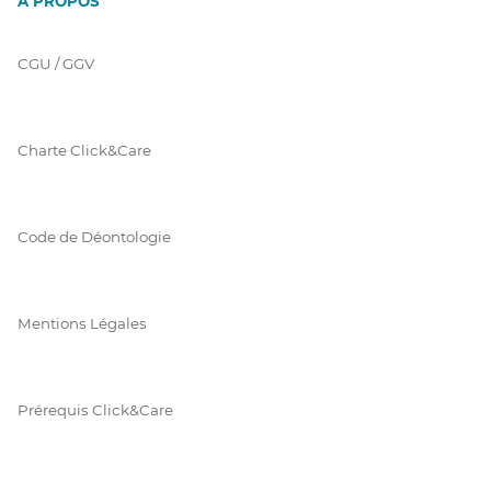
À PROPOS
CGU / GGV
Charte Click&Care
Code de Déontologie
Mentions Légales
Prérequis Click&Care