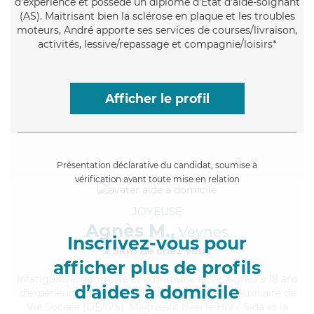
d'expérience et possède un diplôme d'Etat d'aide-soignant
(AS). Maitrisant bien la sclérose en plaque et les troubles
moteurs, André apporte ses services de courses/livraison,
activités, lessive/repassage et compagnie/loisirs*
Afficher le profil
Présentation déclarative du candidat, soumise à
vérification avant toute mise en relation
JOYEUSE
Agnès M.,
Veynes
Inscrivez-vous pour
à 5km de chez Vous
afficher plus de profils
Infatiguable
, optimiste et communicative, Agnès a 18 ans
d’aides à domicile
d'expérience et possède un diplôme d'État d'Auxiliaire de
Vie Sociale (DEAVS). Maitrisant bien le HIV / Sida et la