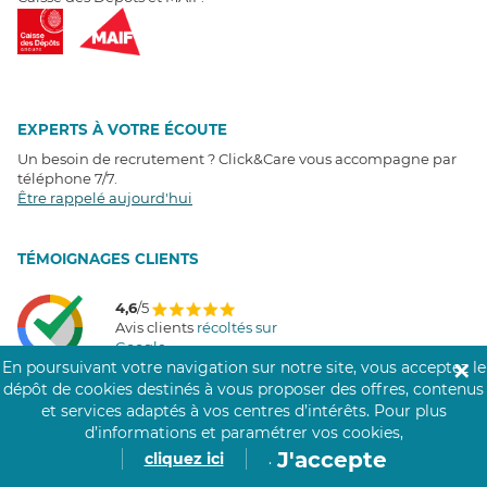
EXPERTS À VOTRE ÉCOUTE
Un besoin de recrutement ? Click&Care vous accompagne par
téléphone 7/7
.
Être rappelé aujourd'hui
T
É
MOIGNAGES CLIENTS
4,6
/5
Avis clients
récoltés sur
Google
En poursuivant votre navigation sur notre site, vous acceptez le
✕
dépôt de cookies destinés à vous proposer des offres, contenus
et services adaptés à vos centres d’intérêts.
Pour plus
d’informations et paramétrer vos cookies,
COMMUNAUTÉ CLICK&CARE
J'accepte
cliquez ici
.