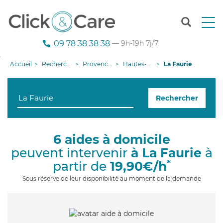
T
o
g
09 78 38 38 38
— 9h-19h 7j/7
g
l
Accueil
Recherche aide à domicile
Provence-Alpes-Côte d'Azur
Hautes-Alpes
La Faurie
e
n
a
Rechercher
v
i
g
a
6 aides à domicile
t
peuvent intervenir
à La Faurie
à
i
o
*
partir de
19,90€/h
n
Sous réserve de leur disponibilité au moment de la demande