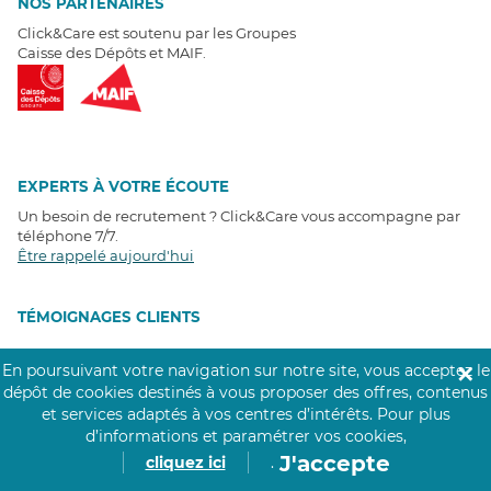
NOS PARTENAIRES
Click&Care est soutenu par les Groupes
Caisse des Dépôts et MAIF.
EXPERTS À VOTRE ÉCOUTE
Un besoin de recrutement ? Click&Care vous accompagne par
téléphone 7/7
.
Être rappelé aujourd'hui
T
É
MOIGNAGES CLIENTS
4,6
/5
En poursuivant votre navigation sur notre site, vous acceptez le
✕
Avis clients
récoltés sur
dépôt de cookies destinés à vous proposer des offres, contenus
Google
et services adaptés à vos centres d’intérêts.
Pour plus
d’informations et paramétrer vos cookies,
J'accepte
cliquez ici
.