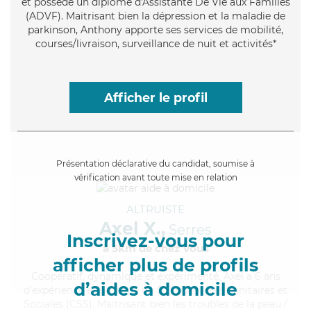
et possède un diplôme d'Assistante De Vie aux Familles
(ADVF). Maitrisant bien la dépression et la maladie de
parkinson, Anthony apporte ses services de mobilité,
courses/livraison, surveillance de nuit et activités*
Afficher le profil
Présentation déclarative du candidat, soumise à
vérification avant toute mise en relation
ALTRUISTE
Axel X.,
Serres
Inscrivez-vous pour
à 5km de chez Vous
afficher plus de profils
Coopératif
, dynamique et expérimenté, Axel a 6 ans
d’aides à domicile
d'expérience et possède un BEP Carrières Sanitaires et
Sociales (CSS). Maitrisant bien les troubles de la peau /