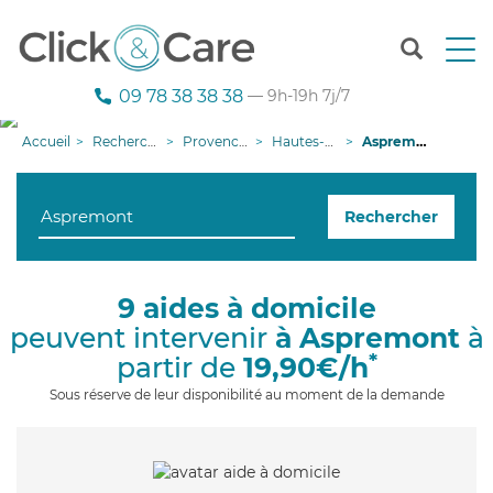
T
o
g
09 78 38 38 38
— 9h-19h 7j/7
g
l
Accueil
Recherche aide à domicile
Provence-Alpes-Côte d'Azur
Hautes-Alpes
Aspremont
e
n
a
Rechercher
v
i
g
a
9 aides à domicile
t
peuvent intervenir
à Aspremont
à
i
o
*
partir de
19,90€/h
n
Sous réserve de leur disponibilité au moment de la demande