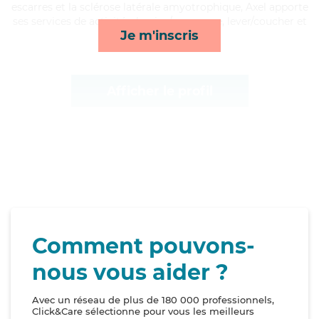
escarres et la sclérose latérale amyotrophique, Axel apporte
ses services de activités, lessive/repassage, lever/coucher et
Je m'inscris
toilette/habillage*
Afficher le profil
Comment pouvons-
nous vous aider ?
Avec un réseau de plus de 180 000 professionnels,
Click&Care sélectionne pour vous les meilleurs