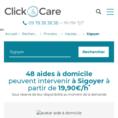
T
o
g
09 78 38 38 38
— 9h-19h 7j/7
g
l
Accueil
Recherche aide à domicile
Provence-Alpes-Côte d'Azur
Hautes-Alpes
Sigoyer
e
n
a
Rechercher
v
i
g
a
48 aides à domicile
t
peuvent intervenir
à Sigoyer
à
i
o
*
partir de
19,90€/h
n
Sous réserve de leur disponibilité au moment de la demande