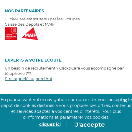
NOS PARTENAIRES
Click&Care est soutenu par les Groupes
Caisse des Dépôts et MAIF.
EXPERTS À VOTRE ÉCOUTE
Un besoin de recrutement ? Click&Care vous accompagne par
téléphone 7/7
.
Être rappelé aujourd'hui
T
É
MOIGNAGES CLIENTS
En poursuivant votre navigation sur notre site, vous acceptez le
✕
dépôt de cookies destinés à vous proposer des offres, contenus
4,6
/5
et services adaptés à vos centres d’intérêts.
Pour plus
Avis clients
récoltés sur
d’informations et paramétrer vos cookies,
Google
J'accepte
cliquez ici
.