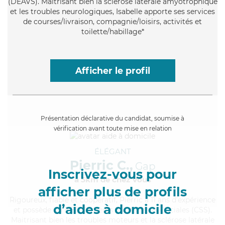
(DEAVS). Maitrisant bien la sclérose latérale amyotrophique
et les troubles neurologiques, Isabelle apporte ses services
de courses/livraison, compagnie/loisirs, activités et
toilette/habillage*
Afficher le profil
Présentation déclarative du candidat, soumise à
vérification avant toute mise en relation
ÉLÉGANT
Pierric C.,
Gap
Inscrivez-vous pour
à 5km de chez Vous
afficher plus de profils
Rigoureux
, fiable et coopératif, Pierric a 11 ans d'expérience
d’aides à domicile
et possède un BEP Carrières Sanitaires et Sociales (CSS).
Maitrisant bien les troubles moteurs et la sclérose latérale