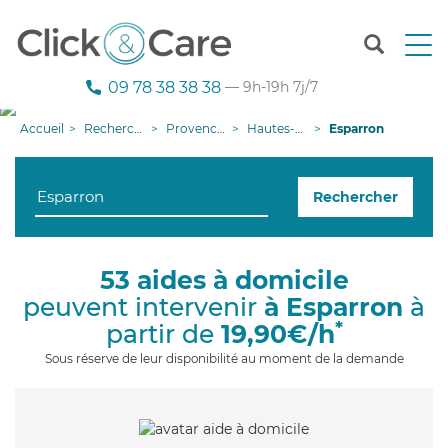
T
o
g
09 78 38 38 38
— 9h-19h 7j/7
g
l
Accueil
Recherche aide à domicile
Provence-Alpes-Côte d'Azur
Hautes-Alpes
Esparron
e
n
a
Rechercher
v
i
g
a
53 aides à domicile
t
peuvent intervenir
à Esparron
à
i
o
*
partir de
19,90€/h
n
Sous réserve de leur disponibilité au moment de la demande