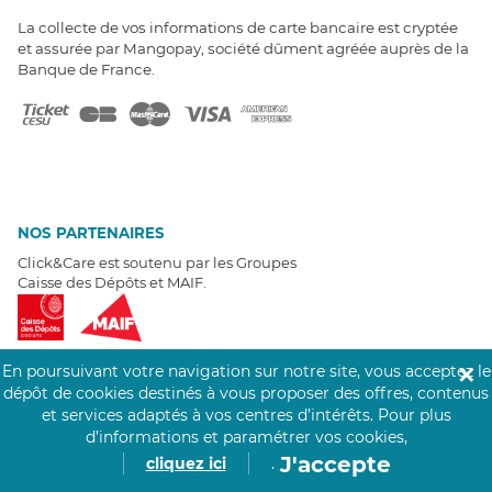
La collecte de vos informations de carte bancaire est cryptée
et assurée par Mangopay, société dûment agréée auprès de la
Banque de France.
NOS PARTENAIRES
Click&Care est soutenu par les Groupes
Caisse des Dépôts et MAIF.
En poursuivant votre navigation sur notre site, vous acceptez le
✕
dépôt de cookies destinés à vous proposer des offres, contenus
et services adaptés à vos centres d’intérêts.
Pour plus
EXPERTS À VOTRE ÉCOUTE
d’informations et paramétrer vos cookies,
Un besoin de recrutement ? Click&Care vous accompagne par
J'accepte
cliquez ici
.
téléphone 7/7
.
Être rappelé aujourd'hui