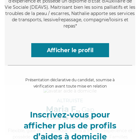
d'expérience et possède un diplôme d'État d'Auxiliaire de
Vie Sociale (DEAVS). Maitrisant bien les soins palliatifs et les
troubles de la peau / escarres, Nathalie apporte ses services
de transports, lessive/repassage, compagnie/loisirs et
repas*
Afficher le profil
Présentation déclarative du candidat, soumise à
vérification avant toute mise en relation
ALTRUISTE
Maria F.,
Gap
Inscrivez-vous pour
à 5km de chez Vous
afficher plus de profils
Flexible
, gaie et minutieuse, Maria a 9 ans d'expérience et
d’aides à domicile
possède un diplôme d'Assistante De Vie aux Familles