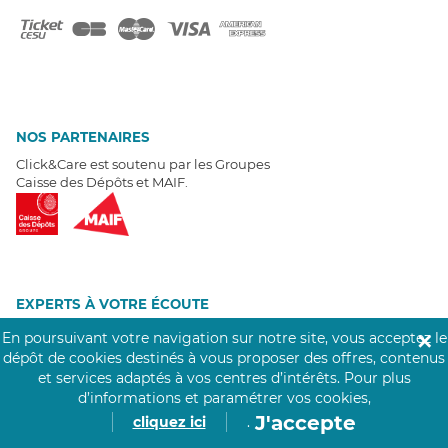
NOS PARTENAIRES
Click&Care est soutenu par les Groupes
Caisse des Dépôts et MAIF.
EXPERTS À VOTRE ÉCOUTE
Un besoin de recrutement ? Click&Care vous accompagne par
En poursuivant votre navigation sur notre site, vous acceptez le
✕
téléphone 7/7
.
dépôt de cookies destinés à vous proposer des offres, contenus
Être rappelé aujourd'hui
et services adaptés à vos centres d’intérêts.
Pour plus
d’informations et paramétrer vos cookies,
J'accepte
cliquez ici
.
T
É
MOIGNAGES CLIENTS