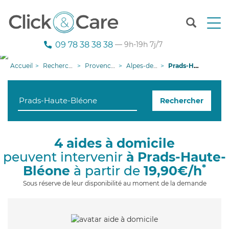
T
o
g
09 78 38 38 38
— 9h-19h 7j/7
g
l
Accueil
Recherche aide à domicile
Provence-Alpes-Côte d'Azur
Alpes-de-Haute-Provence
Prads-Haute-Bléone
e
n
a
Rechercher
v
i
g
a
4 aides à domicile
t
peuvent intervenir
à Prads-Haute-
i
o
*
Bléone
à partir de
19,90€/h
n
Sous réserve de leur disponibilité au moment de la demande