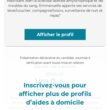
Maitrisant bien la sclérose latérale amyotrophique et les
troubles du sang, Emmanuelle apporte ses services de
lever/coucher, compagnie/loisirs, surveillance de nuit et
repas*
Afficher le profil
Présentation déclarative du candidat, soumise à
vérification avant toute mise en relation
SÉRIEUSE
Lina Q.,
Seyne
Inscrivez-vous pour
à 5km de chez Vous
afficher plus de profils
Ponctuelle
, attentionnée et chaleureuse, Lina a 8 ans
d’aides à domicile
d'expérience et possède un diplôme d'Aide Médico-
Psychologique (AMP). Maitrisant bien les troubles de la