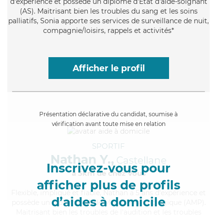
d'expérience et possède un diplôme d'Etat d'aide-soignant
(AS). Maitrisant bien les troubles du sang et les soins
palliatifs, Sonia apporte ses services de surveillance de nuit,
compagnie/loisirs, rappels et activités*
Afficher le profil
Présentation déclarative du candidat, soumise à
vérification avant toute mise en relation
SPORTIF
Nathan Y.,
Castellane
Inscrivez-vous pour
à 5km de chez Vous
afficher plus de profils
Flexible
, impliqué et fiable, Nathan a 5 ans d'expérience et
d’aides à domicile
possède un diplôme d'Aide Médico-Psychologique (AMP).
Maitrisant bien les troubles de l'audition et les troubles