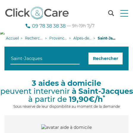
T
o
g
09 78 38 38 38
— 9h-19h 7j/7
g
l
Accueil
Recherche aide à domicile
Provence-Alpes-Côte d'Azur
Alpes-de-Haute-Provence
Saint-Jacques
e
n
a
Rechercher
v
i
g
a
3 aides à domicile
t
peuvent intervenir
à Saint-Jacques
i
o
*
à partir de
19,90€/h
n
Sous réserve de leur disponibilité au moment de la demande