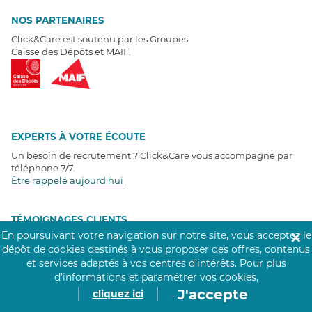
NOS PARTENAIRES
Click&Care est soutenu par les Groupes
Caisse des Dépôts et MAIF.
EXPERTS À VOTRE ÉCOUTE
Un besoin de recrutement ? Click&Care vous accompagne par
téléphone 7/7
.
Être rappelé aujourd'hui
T
É
MOIGNAGES CLIENTS
En poursuivant votre navigation sur notre site, vous acceptez le
✕
dépôt de cookies destinés à vous proposer des offres, contenus
4,6
/5
et services adaptés à vos centres d’intérêts.
Pour plus
Avis clients
récoltés sur
Google
d’informations et paramétrer vos cookies,
J'accepte
cliquez ici
.