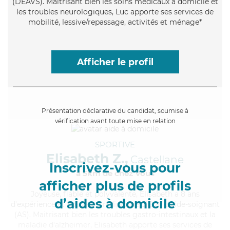
(DEAVS). Maitrisant bien les soins médicaux à domicile et
les troubles neurologiques, Luc apporte ses services de
mobilité, lessive/repassage, activités et ménage*
Afficher le profil
Présentation déclarative du candidat, soumise à
vérification avant toute mise en relation
SPORTIVE
Elisabeth Z.,
Castellane
Inscrivez-vous pour
à 5km de chez Vous
afficher plus de profils
Joyeuse
, fiable et polyvalente, Elisabeth a 8 ans
d’aides à domicile
d'expérience et possède un diplôme d'Etat d'aide-soignant
(AS). Maitrisant bien les troubles gastro-intestinaux et la
maladie d'alzheimer, Elisabeth apporte ses services de