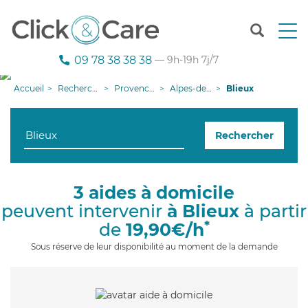
T
o
g
09 78 38 38 38
— 9h-19h 7j/7
g
l
Accueil
Recherche aide à domicile
Provence-Alpes-Côte d'Azur
Alpes-de-Haute-Provence
Blieux
e
n
a
Rechercher
v
i
g
a
3 aides à domicile
t
peuvent intervenir
à Blieux
à partir
i
o
*
de
19,90€/h
n
Sous réserve de leur disponibilité au moment de la demande