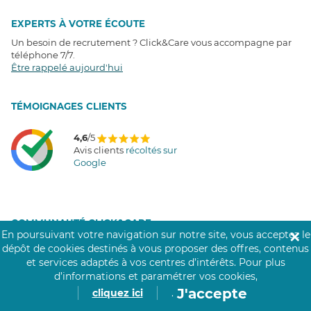
EXPERTS À VOTRE ÉCOUTE
Un besoin de recrutement ? Click&Care vous accompagne par
téléphone 7/7
.
Être rappelé aujourd'hui
T
É
MOIGNAGES CLIENTS
4,6
/5
Avis clients
récoltés sur
Google
COMMUNAUTÉ CLICK&CARE
En poursuivant votre navigation sur notre site, vous acceptez le
✕
dépôt de cookies destinés à vous proposer des offres, contenus
et services adaptés à vos centres d’intérêts.
Pour plus
d’informations et paramétrer vos cookies,
J'accepte
cliquez ici
.