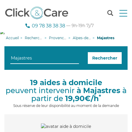
T
o
g
09 78 38 38 38
— 9h-19h 7j/7
g
l
Accueil
Recherche aide à domicile
Provence-Alpes-Côte d'Azur
Alpes-de-Haute-Provence
Majastres
e
n
a
Rechercher
v
i
g
a
19 aides à domicile
t
peuvent intervenir
à Majastres
à
i
o
*
partir de
19,90€/h
n
Sous réserve de leur disponibilité au moment de la demande