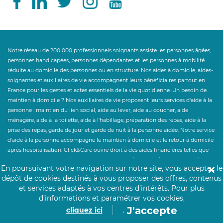
Notre réseau de 200 000 professionnels soignants assiste les personnes âgées,
personnes handicapées, personnes dépendantes et les personnes à mobilité
réduite au domicile des personnes ou en structure. Nos aides à domicile, aides-
soignantes et auxiliaires de vie accompagnent leurs bénéficiaires partout en
France pour les gestes et actes essentiels de la vie quotidienne. Un besoin de
maintien à domicile ? Nos auxiliaires de vie proposent leurs services d'aide à la
personne : maintien du lien social, aide au lever, aide au coucher, aide
ménagère, aide à la toilette, aide à l'habillage, préparation des repas, aide à la
prise des repas, garde de jour et garde de nuit à la personne aidée. Notre service
d'aide à la personne accompagne le maintien à domicile et le retour à domicile
après hospitalisation. Click&Care ouvre droit à des aides financières telles que
l'Allocation Personnalisée d'Autonomie et au crédit d'impôt des services à la
En poursuivant votre navigation sur notre site, vous acceptez le
✕
personne à hauteur de 50%. Un besoin de personnel hospitalier en
dépôt de cookies destinés à vous proposer des offres, contenus
établissement ? Click&Care recrute pour vous les soignants et infirmiers les plus
et services adaptés à vos centres d’intérêts.
Pour plus
expérimentés et proches de vous.
d’informations et paramétrer vos cookies,
J'accepte
cliquez ici
.