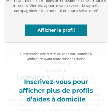
Maitrisant bien les troubles orthopédiques et les troubles
moteurs, Victoria apporte ses services de rappels,
compagnie/loisirs, mobilité et courses/livraison*
Afficher le profil
Présentation déclarative du candidat, soumise à
vérification avant toute mise en relation
ÉLÉGANTE
Ludivine Y.,
Digne-les-Bains
Inscrivez-vous pour
à 5km de chez Vous
afficher plus de profils
Humaine
, joyeuse et rigoureuse, Ludivine a 20 ans
d’aides à domicile
d'expérience et possède un diplôme d'Etat d'aide-soignant
(AS). Maitrisant bien la trachéotomie / ventilation et la
dépression, Ludivine apporte ses services de