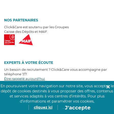
NOS PARTENAIRES
Click&Care est soutenu par les Groupes
Caisse des Dépôts et MAIF.
EXPERTS À VOTRE ÉCOUTE
Un besoin de recrutement ? Click&Care vous accompagne par
téléphone 7/7
.
Être rappelé aujourd'hui
En poursuivant votre navigation sur notre site, vous acceptez le
✕
dépôt de cookies destinés à vous proposer des offres, contenus
T
É
MOIGNAGES CLIENTS
et services adaptés à vos centres d’intérêts.
Pour plus
d’informations et paramétrer vos cookies,
4,6
/5
J'accepte
cliquez ici
.
Avis clients
récoltés sur
Google