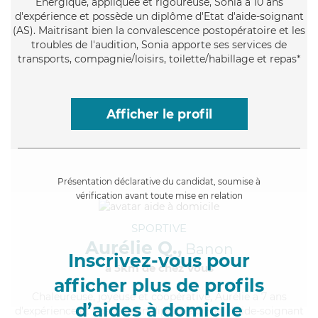
Énergique
, appliquée et rigoureuse, Sonia a 10 ans
d'expérience et possède un diplôme d'Etat d'aide-soignant
(AS). Maitrisant bien la convalescence postopératoire et les
troubles de l'audition, Sonia apporte ses services de
transports, compagnie/loisirs, toilette/habillage et repas*
Afficher le profil
Présentation déclarative du candidat, soumise à
vérification avant toute mise en relation
SPORTIVE
Aurélie Q.,
Banon
Inscrivez-vous pour
à 5km de chez Vous
afficher plus de profils
Chaleureuse
, joyeuse et coopérative, Aurélie a 7 ans
d’aides à domicile
d'expérience et possède un diplôme d'Etat d'aide-soignant