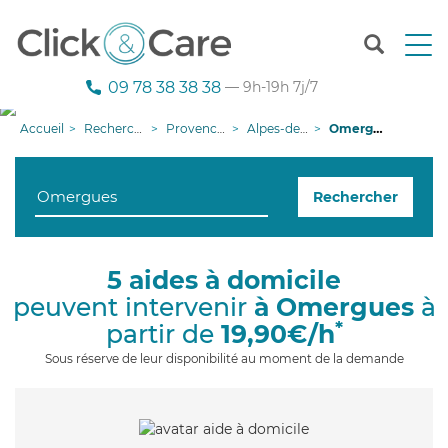
T
o
g
09 78 38 38 38
— 9h-19h 7j/7
g
l
Accueil
Recherche aide à domicile
Provence-Alpes-Côte d'Azur
Alpes-de-Haute-Provence
Omergues
e
n
a
Rechercher
v
i
g
a
5 aides à domicile
t
peuvent intervenir
à Omergues
à
i
o
*
partir de
19,90€/h
n
Sous réserve de leur disponibilité au moment de la demande