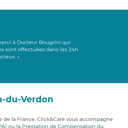
erci à Docteur Bougrini qui
ses sont effectuées dans les 24h
cieux. »
en-du-Verdon
e de la France, Click&Care vous accompagne
PA)
ou la
Prestation de Compensation du