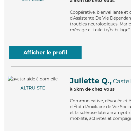
à 5km de chez Vous
Coopérative
, bienveillante e
d'Assistante De Vie Dépendanc
troubles neurologiques, Marie 
ménage et toilette/habillage*
Afficher le profil
Juliette Q.,
Caste
ALTRUISTE
à 5km de chez Vous
Communicative
, dévouée et 
d'État d'Auxiliaire de Vie Soc
et la sclérose latérale amyotro
mobilité, activités et compagn