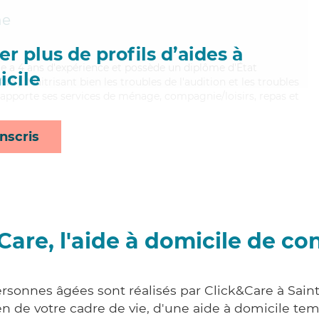
ne
r plus de profils d’aides à
lvie a 4 ans d'expérience et possède un diplôme d'État
cile
AVS). Maitrisant bien les troubles de l'audition et les troubles
 apporte ses services de ménage, compagnie/loisirs, repas et
nscris
Care, l'aide à domicile de co
ersonnes âgées sont réalisés par Click&Care à Sain
 de votre cadre de vie, d'une aide à domicile tem