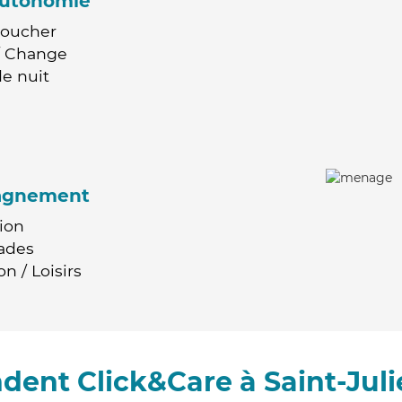
'autonomie
Coucher
 / Change
e nuit
agnement
ion
ades
n / Loisirs
dent Click&Care à Saint-Jul