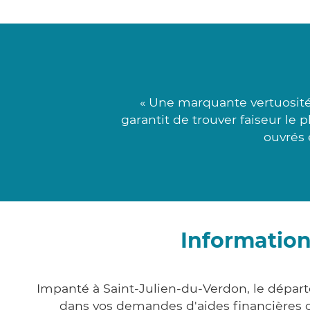
« Une marquante vertuosité
garantit de trouver faiseur le 
ouvrés 
Information
Impanté à Saint-Julien-du-Verdon, le dépa
dans vos demandes d'aides financière