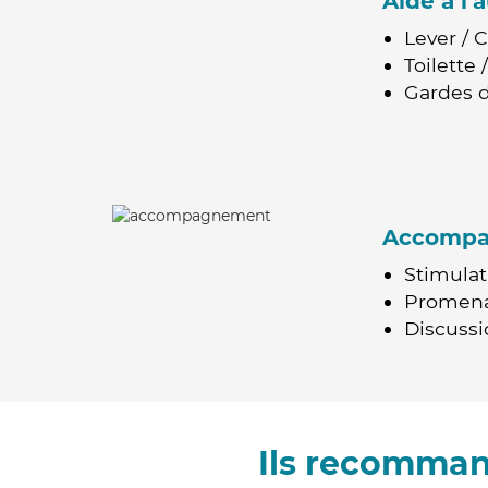
Aide à l
Lever / 
Toilette
Gardes d
Accomp
Stimulat
Promen
Discussio
Ils recomman