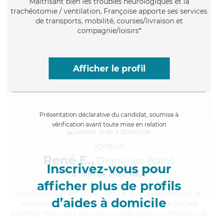
Maitrisant bien les troubles neurologiques et la
trachéotomie / ventilation, Françoise apporte ses services
de transports, mobilité, courses/livraison et
compagnie/loisirs*
Afficher le profil
Présentation déclarative du candidat, soumise à
vérification avant toute mise en relation
JOYEUX
René E.,
Digne-les-Bains
Inscrivez-vous pour
à 5km de chez Vous
afficher plus de profils
Joyeux
, coopératif et gai, René a 14 ans d'expérience et
d’aides à domicile
possède un diplôme d'État d'Auxiliaire de Vie Sociale
(DEAVS). Maitrisant bien les troubles gastro-intestinaux et