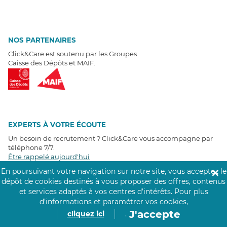
NOS PARTENAIRES
Click&Care est soutenu par les Groupes
Caisse des Dépôts et MAIF.
EXPERTS À VOTRE ÉCOUTE
Un besoin de recrutement ? Click&Care vous accompagne par
téléphone 7/7
.
Être rappelé aujourd'hui
En poursuivant votre navigation sur notre site, vous acceptez le
✕
dépôt de cookies destinés à vous proposer des offres, contenus
T
É
MOIGNAGES CLIENTS
et services adaptés à vos centres d’intérêts.
Pour plus
d’informations et paramétrer vos cookies,
4,6
/5
J'accepte
cliquez ici
.
Avis clients
récoltés sur
Google