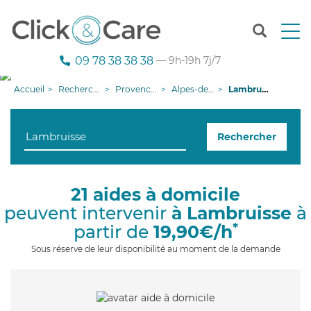
T
o
g
09 78 38 38 38
— 9h-19h 7j/7
g
l
Accueil
Recherche aide à domicile
Provence-Alpes-Côte d'Azur
Alpes-de-Haute-Provence
Lambruisse
e
n
a
Rechercher
v
i
g
a
21 aides à domicile
t
peuvent intervenir
à Lambruisse
à
i
o
*
partir de
19,90€/h
n
Sous réserve de leur disponibilité au moment de la demande