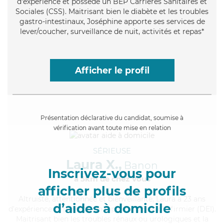
d'expérience et possède un BEP Carrières Sanitaires et
Sociales (CSS). Maitrisant bien le diabète et les troubles
gastro-intestinaux, Joséphine apporte ses services de
lever/coucher, surveillance de nuit, activités et repas*
Afficher le profil
Présentation déclarative du candidat, soumise à
vérification avant toute mise en relation
SÉRIEUSE
Laura X.,
Banon
Inscrivez-vous pour
à 5km de chez Vous
afficher plus de profils
Altruiste
, attentionnée et bienveillante, Laura a 23 ans
d’aides à domicile
d'expérience et possède un diplôme d'Etat d'infirmier (DEI).
Maitrisant bien les troubles rénaux ou urologiques et la