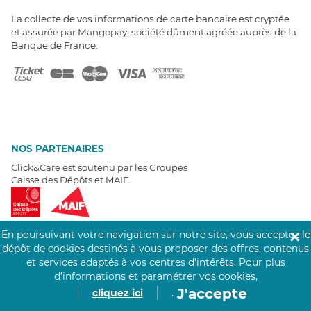
La collecte de vos informations de carte bancaire est cryptée
et assurée par Mangopay, société dûment agréée auprès de la
Banque de France.
NOS PARTENAIRES
Click&Care est soutenu par les Groupes
Caisse des Dépôts et MAIF.
En poursuivant votre navigation sur notre site, vous acceptez le
✕
dépôt de cookies destinés à vous proposer des offres, contenus
et services adaptés à vos centres d’intérêts.
Pour plus
EXPERTS À VOTRE ÉCOUTE
d’informations et paramétrer vos cookies,
Un besoin de recrutement ? Click&Care vous accompagne par
J'accepte
cliquez ici
.
téléphone 7/7
.
Être rappelé aujourd'hui