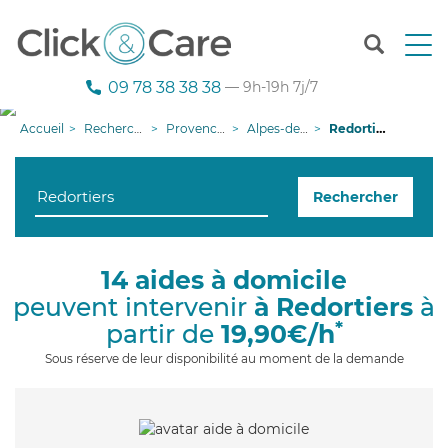
T
o
g
09 78 38 38 38
— 9h-19h 7j/7
g
l
Accueil
Recherche aide à domicile
Provence-Alpes-Côte d'Azur
Alpes-de-Haute-Provence
Redortiers
e
n
a
Rechercher
v
i
g
a
14 aides à domicile
t
peuvent intervenir
à Redortiers
à
i
o
*
partir de
19,90€/h
n
Sous réserve de leur disponibilité au moment de la demande