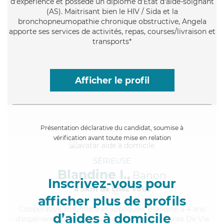
d'expérience et possède un diplôme d'Etat d'aide-soignant
(AS). Maitrisant bien le HIV / Sida et la
bronchopneumopathie chronique obstructive, Angela
apporte ses services de activités, repas, courses/livraison et
transports*
Afficher le profil
Présentation déclarative du candidat, soumise à
vérification avant toute mise en relation
SÉRIEUSE
Blandine I.,
Banon
Inscrivez-vous pour
à 5km de chez Vous
afficher plus de profils
Coopérative
, optimiste et appliquée, Blandine a 4 ans
d’aides à domicile
d'expérience et possède un diplôme d'Assistante De Vie