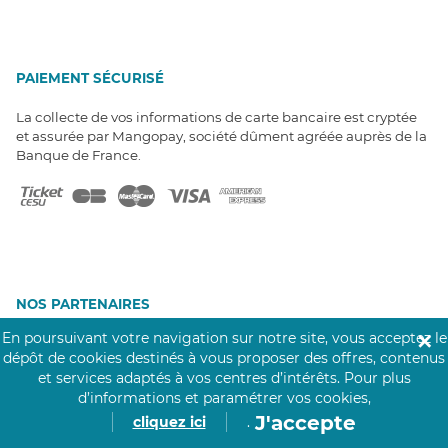
PAIEMENT SÉCURISÉ
La collecte de vos informations de carte bancaire est cryptée
et assurée par Mangopay, société dûment agréée auprès de la
Banque de France.
NOS PARTENAIRES
Click&Care est soutenu par les Groupes
En poursuivant votre navigation sur notre site, vous acceptez le
✕
Caisse des Dépôts et MAIF.
dépôt de cookies destinés à vous proposer des offres, contenus
et services adaptés à vos centres d’intérêts.
Pour plus
d’informations et paramétrer vos cookies,
J'accepte
cliquez ici
.