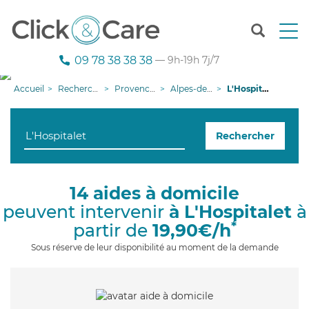
T
o
g
09 78 38 38 38
— 9h-19h 7j/7
g
l
Accueil
Recherche aide à domicile
Provence-Alpes-Côte d'Azur
Alpes-de-Haute-Provence
L'Hospitalet
e
n
a
Rechercher
v
i
g
a
14 aides à domicile
t
peuvent intervenir
à L'Hospitalet
à
i
o
*
partir de
19,90€/h
n
Sous réserve de leur disponibilité au moment de la demande