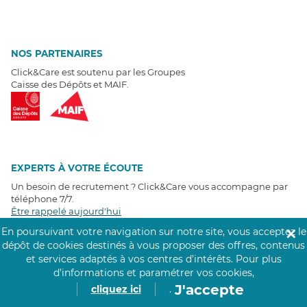
NOS PARTENAIRES
Click&Care est soutenu par les Groupes
Caisse des Dépôts et MAIF.
EXPERTS À VOTRE ÉCOUTE
Un besoin de recrutement ? Click&Care vous accompagne par
téléphone 7/7
.
Être rappelé aujourd'hui
En poursuivant votre navigation sur notre site, vous acceptez le
✕
dépôt de cookies destinés à vous proposer des offres, contenus
T
É
MOIGNAGES CLIENTS
et services adaptés à vos centres d’intérêts.
Pour plus
d’informations et paramétrer vos cookies,
4,6
/5
J'accepte
cliquez ici
.
Avis clients
récoltés sur
Google