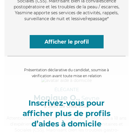
Sociales (CSS). Maitrisant bien la convalescence
postopératoire et les troubles de la peau / escarres,
Yasmine apporte ses services de activités, rappels,
surveillance de nuit et lessive/repassage*
Afficher le profil
Présentation déclarative du candidat, soumise à
vérification avant toute mise en relation
ÉLÉGANTE
Monique O.,
Seyne
Inscrivez-vous pour
à 5km de chez Vous
afficher plus de profils
Attentionnée
, généreuse et chaleureuse, Monique a 18 ans
d’aides à domicile
d'expérience et possède un BEP Carrières Sanitaires et
Sociales (CSS). Maitrisant bien les troubles gastro-