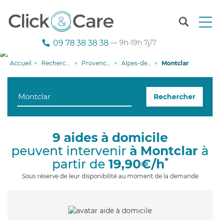
T
o
g
09 78 38 38 38
— 9h-19h 7j/7
g
l
Accueil
Recherche aide à domicile
Provence-Alpes-Côte d'Azur
Alpes-de-Haute-Provence
Montclar
e
n
a
Rechercher
v
i
g
a
9 aides à domicile
t
peuvent intervenir
à Montclar
à
i
o
*
partir de
19,90€/h
n
Sous réserve de leur disponibilité au moment de la demande