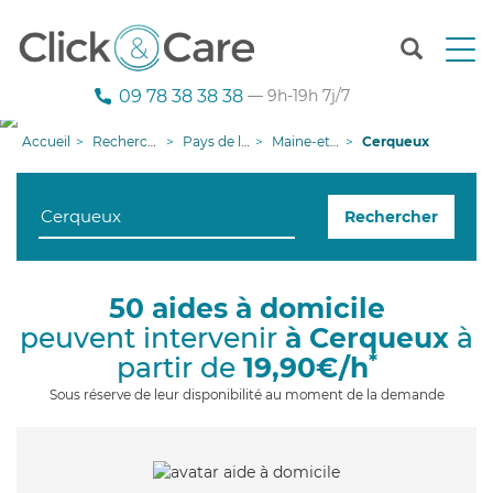
T
o
g
09 78 38 38 38
— 9h-19h 7j/7
g
l
Accueil
Recherche aide à domicile
Pays de la Loire
Maine-et-Loire
Cerqueux
e
n
a
Rechercher
v
i
g
a
50 aides à domicile
t
peuvent intervenir
à Cerqueux
à
i
o
*
partir de
19,90€/h
n
Sous réserve de leur disponibilité au moment de la demande