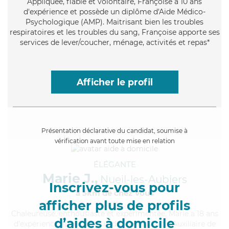
Appliquée
, fiable et volontaire, Françoise a 10 ans
d'expérience et possède un diplôme d'Aide Médico-
Psychologique (AMP). Maitrisant bien les troubles
respiratoires et les troubles du sang, Françoise apporte ses
services de lever/coucher, ménage, activités et repas*
Afficher le profil
Présentation déclarative du candidat, soumise à
vérification avant toute mise en relation
ÉLÉGANTE
Marie J.,
Nueil-les-Aubiers
Inscrivez-vous pour
à 5km de chez Vous
afficher plus de profils
Chaleureuse
, enthousiaste et expérimentée, Marie a 18 ans
d’aides à domicile
d'expérience et possède un diplôme d'État d'Auxiliaire de