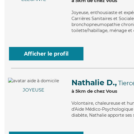
à 5km de chez Vous
Joyeuse
, enthousiaste et exp
Carrières Sanitaires et Sociale
bronchopneumopathie chroniqu
toilette/habillage, ménage et
Afficher le profil
Nathalie D.,
Tierc
JOYEUSE
à 5km de chez Vous
Volontaire
, chaleureuse et hu
d'Aide Médico-Psychologique (
diabète, Nathalie apporte ses s