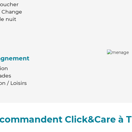
Coucher
 / Change
e nuit
agnement
ion
ades
n / Loisirs
recommandent Click&Care à T