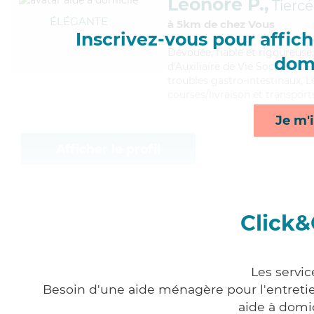
Léonore P.,
Tiercé
ÉLÉGANTE
à 5km de chez Vous
Inscrivez-vous pour affiche
Dévouée
, fiable et rigoureus
domi
d'Auxiliaire de Vie Sociale (DE
troubles gastro-intestinaux, L
courses/livraison et transport
Je m'i
Afficher le profil
Click&
Les servic
Besoin d'une aide ménagère pour l'entretien
aide à domi