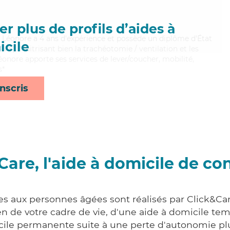
r plus de profils d’aides à
e, Léonore a 4 ans d'expérience et possède un diplôme d'État
cile
AVS). Maitrisant bien la trachéotomie / ventilation et les
éonore apporte ses services de lever/coucher, mobilité,
s*
nscris
Care, l'aide à domicile de co
es aux personnes âgées sont réalisés par Click&Car
 de votre cadre de vie, d'une aide à domicile tem
cile permanente suite à une perte d'autonomie pl