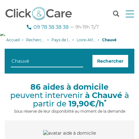
T
o
g
09 78 38 38 38
— 9h-19h 7j/7
g
l
Accueil
Recherche aide à domicile
Pays de la Loire
Loire-Atlantique
Chauvé
e
n
a
Rechercher
v
i
g
a
86 aides à domicile
t
peuvent intervenir
à Chauvé
à
i
o
*
partir de
19,90€/h
n
Sous réserve de leur disponibilité au moment de la demande