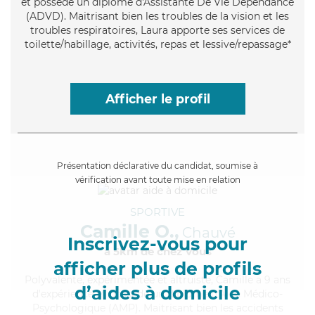
et possède un diplôme d'Assistante De Vie Dépendance
(ADVD). Maitrisant bien les troubles de la vision et les
troubles respiratoires, Laura apporte ses services de
toilette/habillage, activités, repas et lessive/repassage*
Afficher le profil
Présentation déclarative du candidat, soumise à
vérification avant toute mise en relation
SPORTIVE
Camille O.,
Chauvé
Inscrivez-vous pour
à 5km de chez Vous
afficher plus de profils
Polyvalente
, expérimentée et altruiste, Camille a 9 ans
d’aides à domicile
d'expérience et possède un diplôme d'Aide Médico-
Psychologique (AMP). Maitrisant bien les accidents