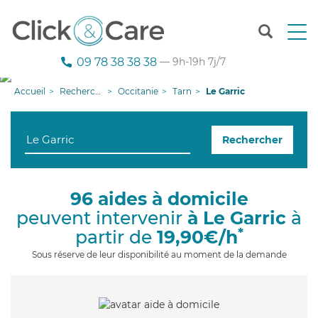
T
o
g
09 78 38 38 38
— 9h-19h 7j/7
g
l
Accueil
Recherche aide à domicile
Occitanie
Tarn
Le Garric
e
n
a
Rechercher
v
i
g
a
96 aides à domicile
t
peuvent intervenir
à Le Garric
à
i
o
*
partir de
19,90€/h
n
Sous réserve de leur disponibilité au moment de la demande