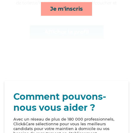
de toilette/habillage, transports, lever/coucher et
Je m'inscris
courses/livraison*
Afficher le profil
Comment pouvons-
nous vous aider ?
Avec un réseau de plus de 180 000 professionnels,
Click&Care sélectionne pour vous les meilleurs
candidats pour votre maintien à domicile ou vos