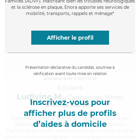
Familles (ADVF). Maitrisant bien les troubles neurologiques
et la sclérose en plaque, Enora apporte ses services de
mobilité, transports, rappels et ménage*
Afficher le profil
Présentation déclarative du candidat, soumise à
vérification avant toute mise en relation
ÉLÉGANTE
Ludivine M.,
Cagnac-les-Mines
Inscrivez-vous pour
à 5km de chez Vous
afficher plus de profils
Dynamique
, joyeuse et attentionnée, Ludivine a 18 ans
d’aides à domicile
d'expérience et possède un diplôme d'Aide Médico-
Psychologique (AMP). Maitrisant bien les troubles du sang
et les troubles neurologiques, Ludivine apporte ses services