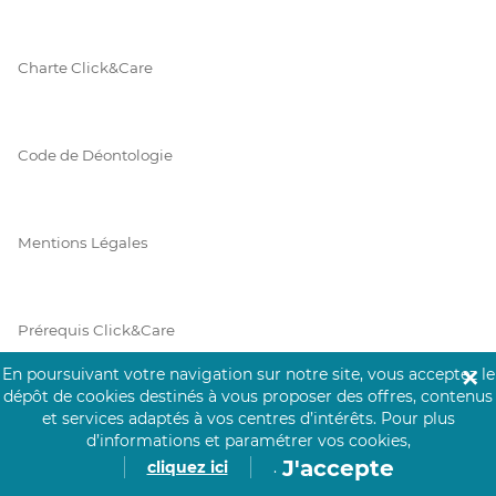
Charte Click&Care
Code de Déontologie
Mentions Légales
Prérequis Click&Care
En poursuivant votre navigation sur notre site, vous acceptez le
✕
dépôt de cookies destinés à vous proposer des offres, contenus
Protection des Données
et services adaptés à vos centres d’intérêts.
Pour plus
d’informations et paramétrer vos cookies,
J'accepte
cliquez ici
.