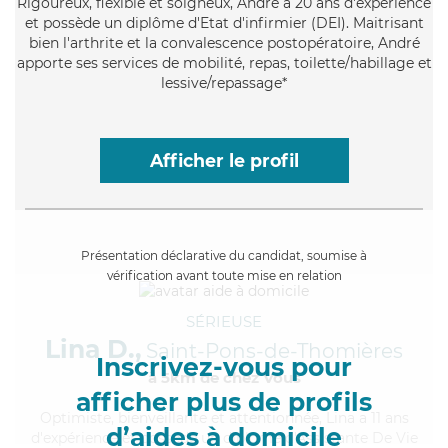
Rigoureux
, flexible et soigneux, André a 20 ans d'expérience
et possède un diplôme d'Etat d'infirmier (DEI). Maitrisant
bien l'arthrite et la convalescence postopératoire, André
apporte ses services de mobilité, repas, toilette/habillage et
lessive/repassage*
Afficher le profil
Présentation déclarative du candidat, soumise à
vérification avant toute mise en relation
SÉRIEUSE
Lina D.,
Saint-Pons-de-Thomières
Inscrivez-vous pour
à 5km de chez Vous
afficher plus de profils
Optimiste
, bienveillante et attentionnée, Lina a 11 ans
d’aides à domicile
d'expérience et possède un diplôme d'Assistante De Vie