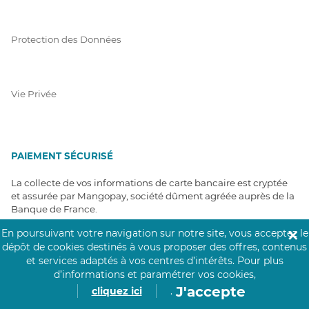
Protection des Données
Vie Privée
PAIEMENT SÉCURISÉ
La collecte de vos informations de carte bancaire est cryptée
et assurée par Mangopay, société dûment agréée auprès de la
Banque de France.
En poursuivant votre navigation sur notre site, vous acceptez le
✕
dépôt de cookies destinés à vous proposer des offres, contenus
et services adaptés à vos centres d’intérêts.
Pour plus
d’informations et paramétrer vos cookies,
J'accepte
cliquez ici
.