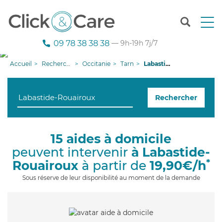
T
o
g
09 78 38 38 38
— 9h-19h 7j/7
g
l
Accueil
Recherche aide à domicile
Occitanie
Tarn
Labastide-Rouairoux
e
n
a
Rechercher
v
i
g
a
15 aides à domicile
t
peuvent intervenir
à Labastide-
i
o
*
Rouairoux
à partir de
19,90€/h
n
Sous réserve de leur disponibilité au moment de la demande