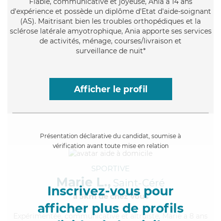
Fiable
, communicative et joyeuse, Ania a 14 ans
d'expérience et possède un diplôme d'Etat d'aide-soignant
(AS). Maitrisant bien les troubles orthopédiques et la
sclérose latérale amyotrophique, Ania apporte ses services
de activités, ménage, courses/livraison et
surveillance de nuit*
Afficher le profil
Présentation déclarative du candidat, soumise à
vérification avant toute mise en relation
SPORTIVE
Marie L.,
Saint-Céré
Inscrivez-vous pour
à 5km de chez Vous
afficher plus de profils
Expérimentée
, communicative et altruiste, Marie a 8 ans