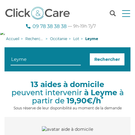
T
o
g
09 78 38 38 38
— 9h-19h 7j/7
g
l
Accueil
Recherche aide à domicile
Occitanie
Lot
Leyme
e
n
a
Rechercher
v
i
g
a
13 aides à domicile
t
peuvent intervenir
à Leyme
à
i
o
*
partir de
19,90€/h
n
Sous réserve de leur disponibilité au moment de la demande